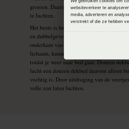
We gebruiken cookies om cont
groeien. Daarom is het essentieel om elke
websiteverkeer te analyseren
te luchten.
media, adverteren en analys
verstrekt of die ze hebben v
Het beste is het om direct na het opstaan 
en dubbelgevouwen op het voeteneind te l
onderkant van het dekbed, die het meest i
lichaam, kunnen zo drogen. Laat het dekbe
totdat je weer naar bed gaat. Donzen dekb
lucht een donzen dekbed daarom alleen bui
vochtig is. Door uitdroging van de veertje
volle zon laten luchten.