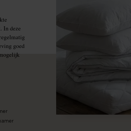
kte
. In deze
 regelmatig
eving goed
mogelijk
amer
pkamer