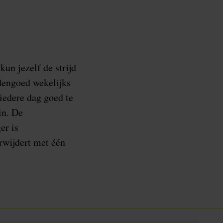
kun jezelf de strijd
ddengoed wekelijks
iedere dag goed te
in. De
er is
rwijdert met één