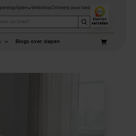
peningstijden
Webshop
Ontwerp jouw bed
9,5
klanten
vertellen
s
Blogs over slapen
Winkelwagen