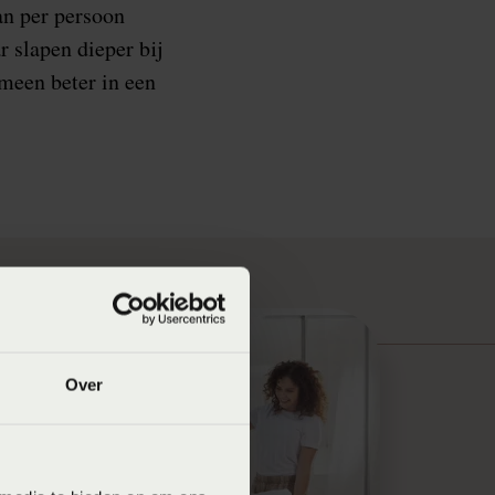
an per persoon
 slapen dieper bij
meen beter in een
Over