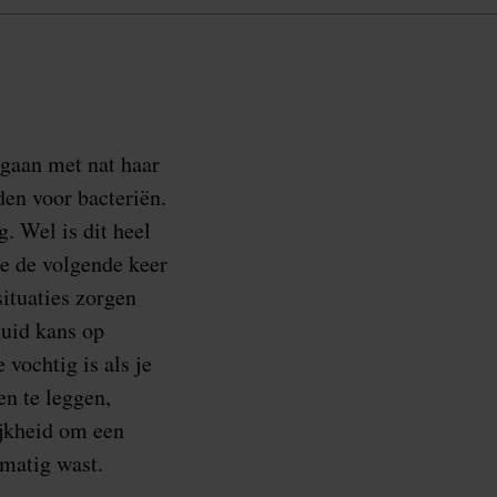
 gaan met nat haar
den voor bacteriën.
g. Wel is dit heel
je de volgende keer
situaties zorgen
huid kans op
e vochtig is als je
en te leggen,
ijkheid om een
lmatig wast.