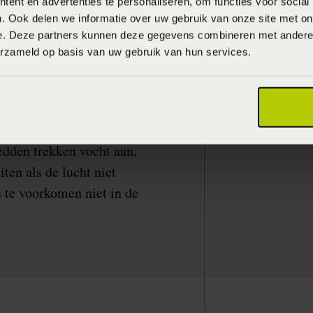
ent en advertenties te personaliseren, om functies voor social
 dag je bed en het dekbed
. Ook delen we informatie over uw gebruik van onze site met on
e. Deze partners kunnen deze gegevens combineren met andere i
erzameld op basis van uw gebruik van hun services.
het dekbed op te schudden
eggen. Het matras en de
n contact komen met het
d zo de hele dag liggen
edden trekken vocht aan,
ten als de lucht niet
s te voorkomen niet in de