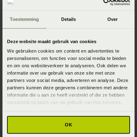
je er in je bed niet meer over te piekeren.
Toestemming
Details
Over
Tip 3: Sport niet laat op de avond
Sporten is een aangetoonde stressverlichter en sporten
Deze website maakt gebruik van cookies
kan de kwaliteit van je slaap verbeteren. Maar niet als je
intensieve oefeningen doet vlak voordat je gaat slapen.
We gebruiken cookies om content en advertenties te
personaliseren, om functies voor social media te bieden
Probeer overdag of aan het begin van je avond te sporten.
en om ons websiteverkeer te analyseren. Ook delen we
Ga minstens drie uur voor je naar bed gaat niet meer
informatie over uw gebruik van onze site met onze
trainen.
partners voor social media, adverteren en analyse. Deze
partners kunnen deze gegevens combineren met andere
informatie die u aan ze heeft verstrekt of die ze hebben
verzameld op basis van uw gebruik van hun services.
OK