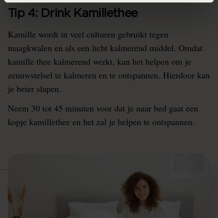
Tip 4: Drink Kamillethee
Kamille wordt in veel culturen gebruikt tegen
maagkwalen en als een licht kalmerend middel. Omdat
kamille thee kalmerend werkt, kan het helpen om je
zenuwstelsel te kalmeren en te ontspannen. Hierdoor kan
je beter slapen.
Neem 30 tot 45 minuten voor dat je naar bed gaat een
kopje kamillethee en het zal je helpen te ontspannen.