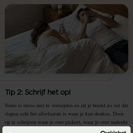
Tip 2: Schrijf het op!
Soms is stress niet te vermijden en zit je hoofd zo vol dat
slapen echt het allerlaatste is waar je kan denken. Door
op te schrijven waar je over piekert, waar je over nadenkt
of wat je nog moet doen, zet je het uit je hoofd en hoef