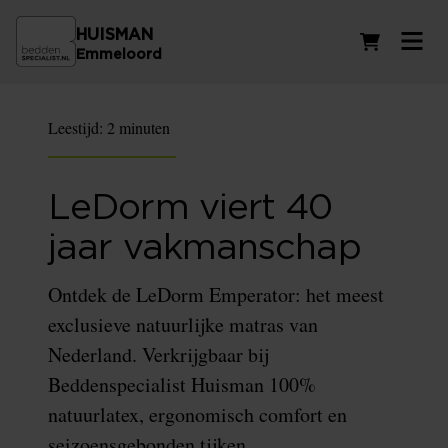
HUISMAN
Winkelwag
Emmeloord
Leestijd:
2 minuten
LeDorm viert 40
jaar vakmanschap
Ontdek de LeDorm Emperator: het meest
exclusieve natuurlijke matras van
Nederland. Verkrijgbaar bij
Beddenspecialist Huisman 100%
natuurlatex, ergonomisch comfort en
seizoensgebonden tijken.