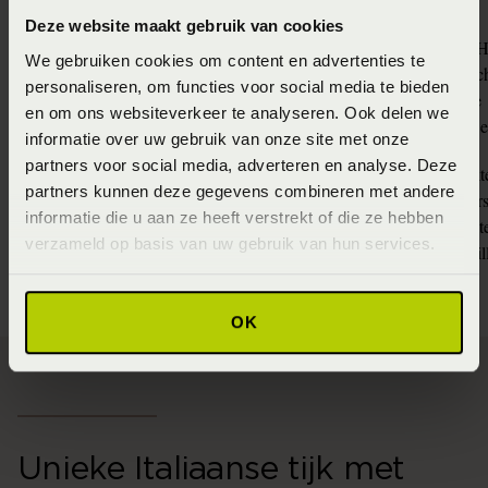
Deze website maakt gebruik van cookies
- 100% natuurlijke H
We gebruiken cookies om content en advertenties te
- Maximale veerkrac
Natuurlatex uitvoering
personaliseren, om functies voor social media te bieden
- Optimale ventilatie
en om ons websiteverkeer te analyseren. Ook delen we
- Drukverlagend en 
informatie over uw gebruik van onze site met onze
partners voor social media, adverteren en analyse. Deze
- Individueel verpakt
partners kunnen deze gegevens combineren met andere
- Dynamische onders
Pocketvering uitvoering
informatie die u aan ze heeft verstrekt of die ze hebben
- Uitstekende stabilite
verzameld op basis van uw gebruik van hun services.
- Ideaal voor versch
OK
Unieke Italiaanse tijk met