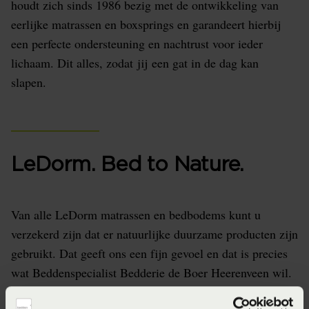
houdt zich sinds 1986 bezig met de ontwikkeling van
eerlijke matrassen en boxsprings en garandeert hierbij
een perfecte ondersteuning en nachtrust voor ieder
lichaam. Dit alles, zodat jij een gat in de dag kan
slapen.
LeDorm. Bed to Nature.
Van alle LeDorm matrassen en bedbodems kunt u
verzekerd zijn dat er natuurlijke duurzame producten zijn
gebruikt. Dat geeft ons een fijn gevoel en dat is precies
wat Beddenspecialist Bedderie de Boer Heerenveen wil.
Te druk of geen mogelijkheid om zo'n bed te