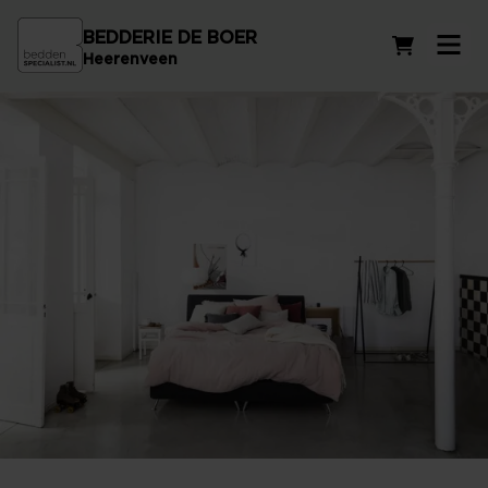
BEDDERIE DE BOER
Winkelwag
Heerenveen
Opzoek naar een