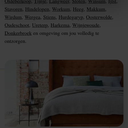
Oldeberkoop
,
Tijnje
,
Langweer
,
Sloten
,
Winsum
,
Ijlst
,
Stavoren
,
Hindelopen
,
Workum
,
Heeg
,
Makkum
,
Wirdum
,
Wergea
,
Stiens
,
Hurdegaryp
,
Oosterwolde
,
Oudeschoot
,
Ureterp
,
Harkema
,
Wijnjewoude
,
Donkerbroek
en omgeving om jou volledig te
ontzorgen.