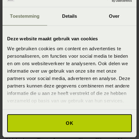
transporteren? Beddenspecialist Bedderie de Boer
Heerenveen verzorgt de levering en montage zonder extra
Toestemming
Details
Over
kosten in Buitenpost,
Heerenveen
,
It Hearrenfean
,
Drachten
,
Grou
,
Joure
,
Sneek
,
Lemmer
,
Leeuwarden
,
Fryslân
,
Balk
,
Friesland
,
Gorredijk
,
Akkrum
,
Deze website maakt gebruik van cookies
Beetsterzwaag
,
Oranjewoud
,
Goutum
,
Bolsward
,
We gebruiken cookies om content en advertenties te
Wommels
,
Snits
,
Dokkum
,
Burgum
,
Surhuisterveen
,
personaliseren, om functies voor social media te bieden
Harlingen
,
Franeker
,
Groningen
,
Eelde
,
Vlieland
,
en om ons websiteverkeer te analyseren. Ook delen we
Terschelling
,
Ameland
,
Schiermonnikoog
,
Zuidhorn
,
informatie over uw gebruik van onze site met onze
Winsum Groningen
,
Winsum Friesland
,
Haren
,
Leek
,
partners voor social media, adverteren en analyse. Deze
partners kunnen deze gegevens combineren met andere
Oentsjerk
,
Aldtsjerk
,
Oldemarkt
,
Assen
,
Roden
,
informatie die u aan ze heeft verstrekt of die ze hebben
Appelscha
,
Makkinga
,
Haulerwijk
,
Bakkeveen
,
verzameld op basis van uw gebruik van hun services.
Eastermar
,
Warten
,
Mantgum
,
Terherne
,
Uitwellingerga
,
Oudemirdum
,
Earnewâld
,
Kollum
,
Kloostertille
,
Opeinde
,
Marum
,
Haule
,
Oudehaske
,
de Knipe
,
OK
Wolvega
,
Jubbega
,
Sint Nicolaasga
,
Nes
,
Mildam
,