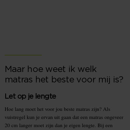
Ben je op zoek naar het beste matras en woonachtig in
Gorredijk of omgeving dan ben je bij ons aan het
juiste adres. Beddenspecialist Bedderie de Boer is op
nog geen 10 minuten afstand van Heerenveen met
onze winkel en biedt de beste matrassen aan.
Maar hoe weet ik welk
matras het beste voor mij is?
Let op je lengte
Hoe lang moet het voor jou beste matras zijn? Als
vuistregel kun je ervan uit gaan dat een matras ongeveer
20 cm langer moet zijn dan je eigen lengte. Bij een