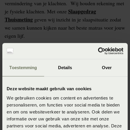
vermindering van je klachten. Wij houden rekening met
Slaapgedrag
je fysieke klachten. Met onze
Thuismeting
geven wij inzicht in je slaapsituatie zodat
we samen kunnen kijken naar het beste matras voor jouw
eigen lijf.
Ben je warmtegevoelig? Let op het
materiaal in het matras
Toestemming
Details
Over
Heb je het snel warm en transpireer je veel, hou dan
rekening met aan aantal zaken. Het dekbed moet
voldoende kunnen ademen. Daarbij kan het zijn dat er in
Deze website maakt gebruik van cookies
de tijk van het matras polyester is gebruikt. Dat zijn twee
We gebruiken cookies om content en advertenties te
zaken die van invloed kunnen zijn op de warmtebeleving
personaliseren, om functies voor social media te bieden
en om ons websiteverkeer te analyseren. Ook delen we
op je matras.
informatie over uw gebruik van onze site met onze
partners voor social media, adverteren en analyse. Deze
Je matras moet goed kunnen