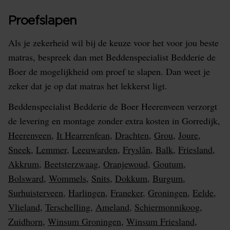
Proefslapen
Als je zekerheid wil bij de keuze voor het voor jou beste
matras, bespreek dan met Beddenspecialist Bedderie de
Boer de mogelijkheid om proef te slapen. Dan weet je
zeker dat je op dat matras het lekkerst ligt.
Beddenspecialist Bedderie de Boer Heerenveen verzorgt
de levering en montage zonder extra kosten in Gorredijk,
Heerenveen
,
It Hearrenfean
,
Drachten
,
Grou
,
Joure
,
Sneek
,
Lemmer
,
Leeuwarden
,
Fryslân
,
Balk
,
Friesland
,
Akkrum
,
Beetsterzwaag
,
Oranjewoud
,
Goutum
,
Bolsward
,
Wommels
,
Snits
,
Dokkum
,
Burgum
,
Surhuisterveen
,
Harlingen
,
Franeker
,
Groningen
,
Eelde
,
Vlieland
,
Terschelling
,
Ameland
,
Schiermonnikoog
,
Zuidhorn
,
Winsum Groningen
,
Winsum Friesland
,