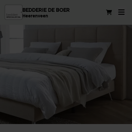
BEDDERIE DE BOER
Winkelwag
Heerenveen
Matraswijzer in Gorredijk