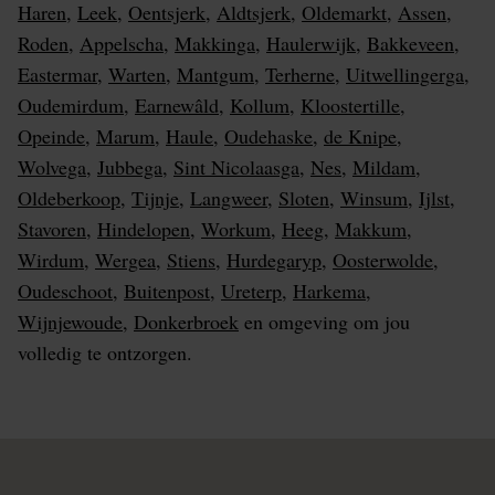
Haren
,
Leek
,
Oentsjerk
,
Aldtsjerk
,
Oldemarkt
,
Assen
,
Roden
,
Appelscha
,
Makkinga
,
Haulerwijk
,
Bakkeveen
,
Eastermar
,
Warten
,
Mantgum
,
Terherne
,
Uitwellingerga
,
Oudemirdum
,
Earnewâld
,
Kollum
,
Kloostertille
,
Opeinde
,
Marum
,
Haule
,
Oudehaske
,
de Knipe
,
Wolvega
,
Jubbega
,
Sint Nicolaasga
,
Nes
,
Mildam
,
Oldeberkoop
,
Tijnje
,
Langweer
,
Sloten
,
Winsum
,
Ijlst
,
Stavoren
,
Hindelopen
,
Workum
,
Heeg
,
Makkum
,
Wirdum
,
Wergea
,
Stiens
,
Hurdegaryp
,
Oosterwolde
,
Oudeschoot
,
Buitenpost
,
Ureterp
,
Harkema
,
Wijnjewoude
,
Donkerbroek
en omgeving om jou
volledig te ontzorgen.