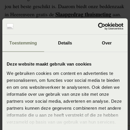
jou het beste geschikt is. Daarom biedt onze beddenzaak
Slaapgedrag thuismeting
in Heerenveen gratis de
aan.
De aanschaf van een matras vraagt de nodige aandacht
en dat is meer dan terecht. Een matras is heel
persoonsgebonden. Beddenspecialist Bedderie de Boer
Toestemming
Details
Over
Heerenveen staat daarom voor je klaar om er samen met
jou achter te komen welk matras het beste bij jou past.
Geen idee? Doe nu de gratis slaapanalyse bij
Deze website maakt gebruik van cookies
Beddenspecialist Bedderie de Boer Heerenveen?
We gebruiken cookies om content en advertenties te
personaliseren, om functies voor social media te bieden
en om ons websiteverkeer te analyseren. Ook delen we
informatie over uw gebruik van onze site met onze
Vraag de Slaapgedrag Thuismeting aan
partners voor social media, adverteren en analyse. Deze
partners kunnen deze gegevens combineren met andere
informatie die u aan ze heeft verstrekt of die ze hebben
verzameld op basis van uw gebruik van hun services.