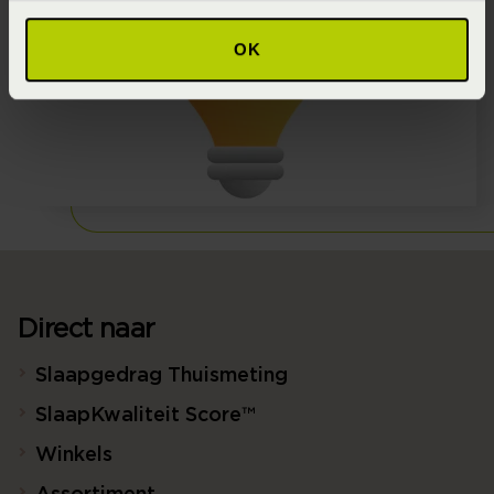
OK
Direct naar
Slaapgedrag Thuismeting
SlaapKwaliteit Score™
Winkels