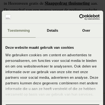
Slaapgedrag thuismeting
in Heerenveen gratis de
aan.
De aanschaf van een matras vraagt de nodige aandacht
en dat is meer dan terecht. Een matras is heel
persoonsgebonden. Beddenspecialist Bedderie de Boer
Heerenveen staat daarom voor je klaar om er samen met
Toestemming
Details
Over
jou achter te komen welk matras het beste bij jou past.
Geen idee? Doe nu de gratis slaapanalyse bij
Deze website maakt gebruik van cookies
Beddenspecialist Bedderie de Boer Heerenveen?
We gebruiken cookies om content en advertenties te
personaliseren, om functies voor social media te bieden
en om ons websiteverkeer te analyseren. Ook delen we
informatie over uw gebruik van onze site met onze
Vraag de Slaapgedrag Thuismeting aan
partners voor social media, adverteren en analyse. Deze
partners kunnen deze gegevens combineren met andere
informatie die u aan ze heeft verstrekt of die ze hebben
verzameld op basis van uw gebruik van hun services.