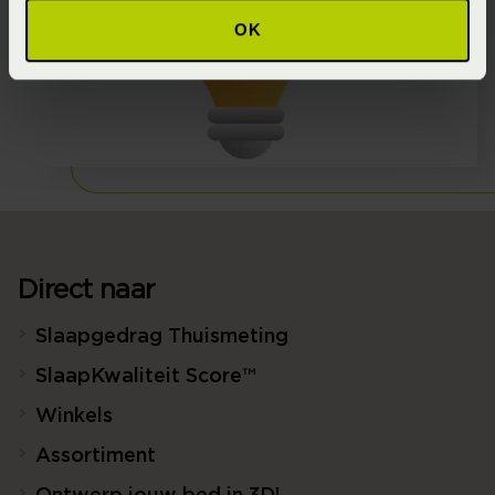
OK
Direct naar
Slaapgedrag Thuismeting
SlaapKwaliteit Score™
Winkels
Assortiment