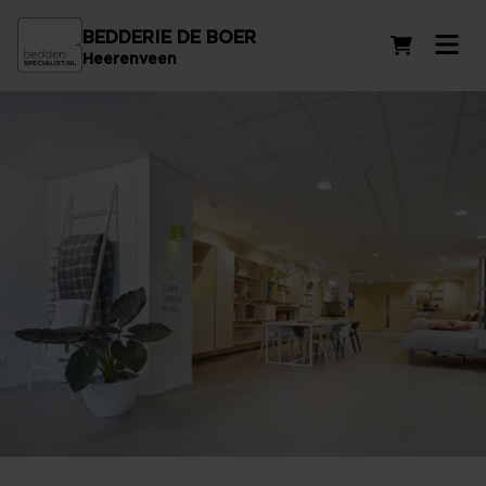
BEDDERIE DE BOER
Winkelwag
Heerenveen
Beddenzaak in Hurdegaryp