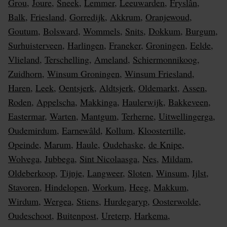
Grou
,
Joure
,
Sneek
,
Lemmer
,
Leeuwarden
,
Fryslân
,
Balk
,
Friesland
,
Gorredijk
,
Akkrum
,
Oranjewoud
,
Goutum
,
Bolsward
,
Wommels
,
Snits
,
Dokkum
,
Burgum
,
Surhuisterveen
,
Harlingen
,
Franeker
,
Groningen
,
Eelde
,
Vlieland
,
Terschelling
,
Ameland
,
Schiermonnikoog
,
Zuidhorn
,
Winsum Groningen
,
Winsum Friesland
,
Haren
,
Leek
,
Oentsjerk
,
Aldtsjerk
,
Oldemarkt
,
Assen
,
Roden
,
Appelscha
,
Makkinga
,
Haulerwijk
,
Bakkeveen
,
Eastermar
,
Warten
,
Mantgum
,
Terherne
,
Uitwellingerga
,
Oudemirdum
,
Earnewâld
,
Kollum
,
Kloostertille
,
Opeinde
,
Marum
,
Haule
,
Oudehaske
,
de Knipe
,
Wolvega
,
Jubbega
,
Sint Nicolaasga
,
Nes
,
Mildam
,
Oldeberkoop
,
Tijnje
,
Langweer
,
Sloten
,
Winsum
,
Ijlst
,
Stavoren
,
Hindelopen
,
Workum
,
Heeg
,
Makkum
,
Wirdum
,
Wergea
,
Stiens
,
Hurdegaryp
,
Oosterwolde
,
Oudeschoot
,
Buitenpost
,
Ureterp
,
Harkema
,