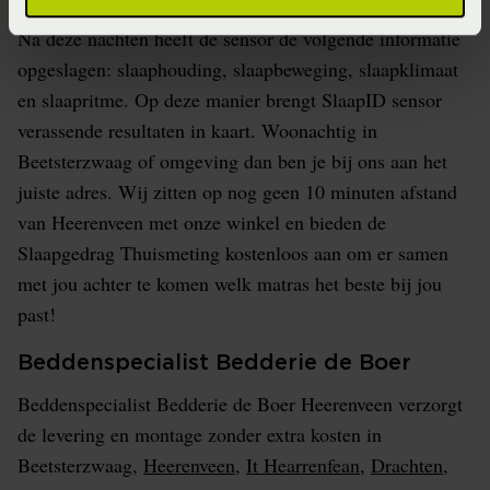
elastische band zit, slaap je drie nachtjes in je eigen bed.
Na deze nachten heeft de sensor de volgende informatie
opgeslagen: slaaphouding, slaapbeweging, slaapklimaat
en slaapritme. Op deze manier brengt SlaapID sensor
verassende resultaten in kaart. Woonachtig in
Beetsterzwaag of omgeving dan ben je bij ons aan het
juiste adres. Wij zitten op nog geen 10 minuten afstand
van Heerenveen met onze winkel en bieden de
Slaapgedrag Thuismeting kostenloos aan om er samen
met jou achter te komen welk matras het beste bij jou
past!
Beddenspecialist Bedderie de Boer
Beddenspecialist Bedderie de Boer Heerenveen verzorgt
de levering en montage zonder extra kosten in
Beetsterzwaag,
Heerenveen
,
It Hearrenfean
,
Drachten
,