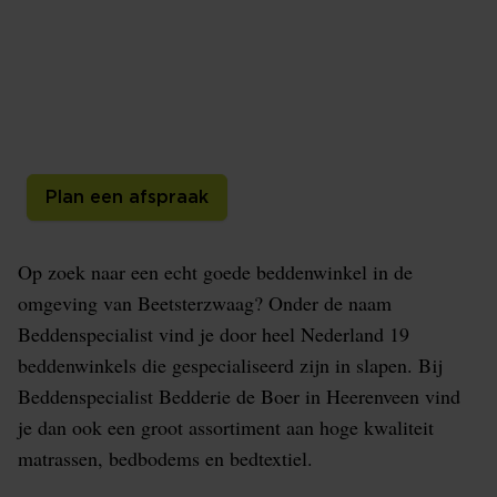
Beetsterzwaag
Beddenspecialist Bedderie de Boer is de specialist op
het gebied van bedden in de omgeving van
Beetsterzwaag, kom naar de winkel en we helpen je
graag!
Plan een afspraak
Op zoek naar een echt goede beddenwinkel in de
omgeving van Beetsterzwaag? Onder de naam
Beddenspecialist vind je door heel Nederland 19
beddenwinkels die gespecialiseerd zijn in slapen. Bij
Beddenspecialist Bedderie de Boer in Heerenveen vind
je dan ook een groot assortiment aan hoge kwaliteit
matrassen, bedbodems en bedtextiel.