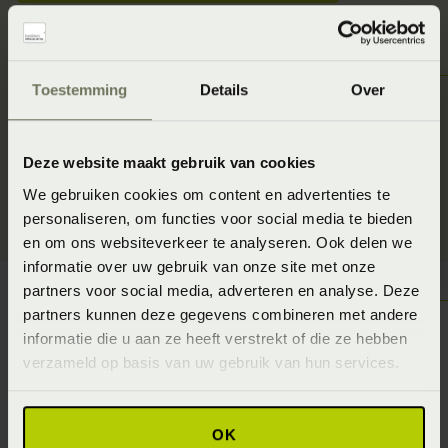
Toestemming
Details
Over
Deze website maakt gebruik van cookies
We gebruiken cookies om content en advertenties te
personaliseren, om functies voor social media te bieden
en om ons websiteverkeer te analyseren. Ook delen we
informatie over uw gebruik van onze site met onze
partners voor social media, adverteren en analyse. Deze
partners kunnen deze gegevens combineren met andere
informatie die u aan ze heeft verstrekt of die ze hebben
verzameld op basis van uw gebruik van hun services.
Slaapgedrag Thuismeting
Met de SlaapID-sensor, een klein apparaatje die aan een
OK