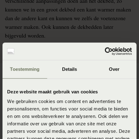
verschillende aanpassingen doen aan het dekbed, zo
kunnen we in een groot dekbed een kant warmer maken
dan de andere kant en kunnen we zelfs de voetenzone
warmer maken. Ook kunnen de dekbedden later
bijgevuld worden.
Toestemming
Details
Over
Deze website maakt gebruik van cookies
Voordelen donzen dekbed
We gebruiken cookies om content en advertenties te
personaliseren, om functies voor social media te bieden
Licht
en om ons websiteverkeer te analyseren. Ook delen we
informatie over uw gebruik van onze site met onze
Volumineus
partners voor social media, adverteren en analyse. Deze
Souplesse - door gebruik te maken van zeer dunne,
partners kunnen deze gegevens combineren met andere