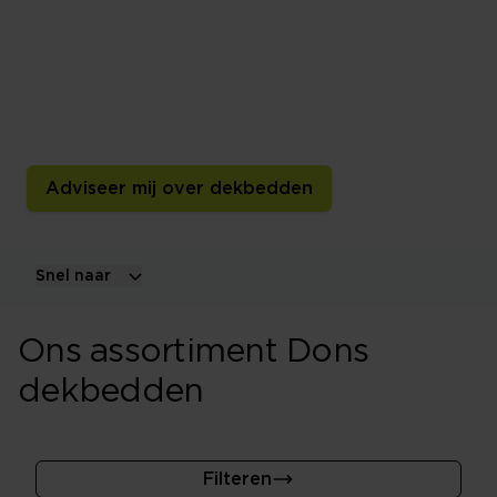
Een donzen dekbed voelt licht, luchtig en behaaglijk
aan. Vergelijk eenden- en ganzendons,
donspercentages, vulkracht en warmteklassen en kies
een dekbed dat past bij jouw warmtebeleving en
slaapkamer.
Adviseer mij over dekbedden
Snel naar
Ons assortiment Dons
dekbedden
Filteren