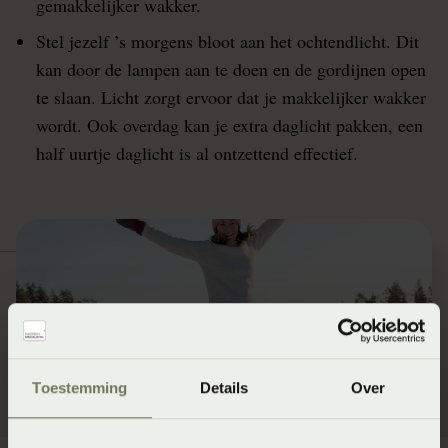
gemakkelijker wakker.
Stel jezelf ’s morgens bloot aan het ochtendlicht. Dit
kan door de lampen aan te doen en de gordijnen open
te slaan. Licht zorgt ervoor dat je makkelijker wakker
wordt. Ook overdag kan je extra daglicht pakken, een
half uurtje daglicht is al ontzettend effectief.
Toestemming
Details
Over