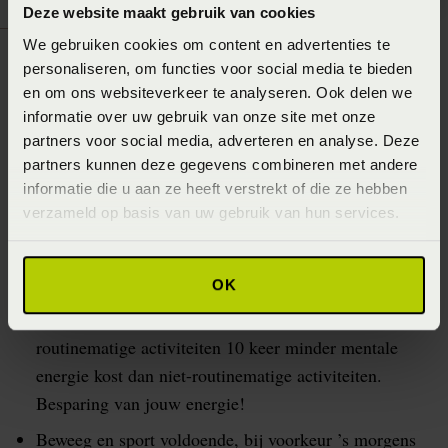
Deze website maakt gebruik van cookies
We gebruiken cookies om content en advertenties te
Winterslaapproblemen
personaliseren, om functies voor social media te bieden
en om ons websiteverkeer te analyseren. Ook delen we
In de winterperiode kampen meer mensen met
informatie over uw gebruik van onze site met onze
slaapproblemen door een gebrek aan licht en een
partners voor social media, adverteren en analyse. Deze
onnatuurlijke levensstijl. We staan in het donker op om
partners kunnen deze gegevens combineren met andere
informatie die u aan ze heeft verstrekt of die ze hebben
aan het werk te gaan en de zon gaat ook alweer vroeg
verzameld op basis van uw gebruik van hun services.
onder. Kortom, ons hele bioritme raakt in de war.
Zorg dat je in jouw voeding (ontbijt, lunch, diner)
OK
structuur toepast. Regelmatig en op vaste tijden. Het
klinkt saai, maar uit onderzoek blijkt dat
routinematige activiteiten 10 keer minder mentale
energie kost dan niet-routinematige activiteiten.
Besparing van jouw energie!
Beweeg en sport voldoende, bij voorkeur ’s morgens