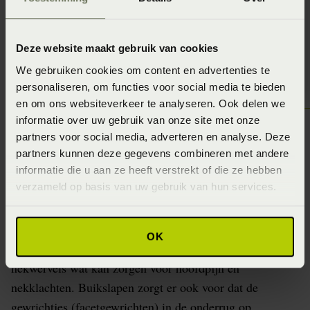
Deze website maakt gebruik van cookies
We gebruiken cookies om content en advertenties te
personaliseren, om functies voor social media te bieden
en om ons websiteverkeer te analyseren. Ook delen we
informatie over uw gebruik van onze site met onze
partners voor social media, adverteren en analyse. Deze
partners kunnen deze gegevens combineren met andere
Buikslapen
informatie die u aan ze heeft verstrekt of die ze hebben
verzameld op basis van uw gebruik van hun services.
Fysiek gezien is op de buik slapen een minder goede
slaaphouding. Het is een onnatuurlijke houding waarbij
de nek gedraaid ligt om te kunnen ademen. De rotatie
OK
van de nek kan spanning geven op de bovenste
nekwervels wat kan zorgen voor hoofdpijn en
nekklachten. Buikslapen zorgt er ook voor dat de
gewrichtjes (facetgewrichten) in de onderrug op