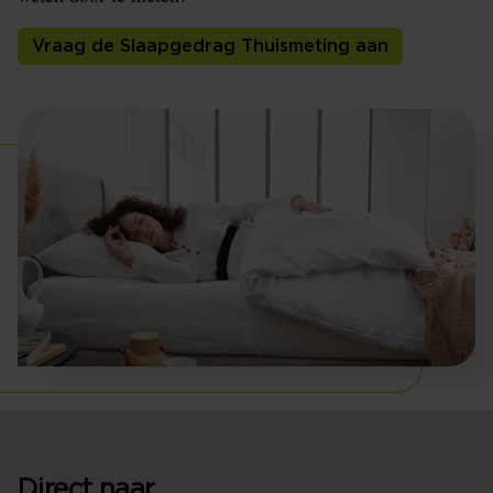
Vraag de Slaapgedrag Thuismeting aan
Direct naar