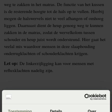
weg te zakken in het matras. De functie van het kussen
is de resterende hoogte tot de hals op te vullen. Hierbij
mogen de halswervels niet te veel afhangen of omhoog
liggen. Daarnaast dient de heup genoeg weg te kunnen
zakken in de matras, zodat de wervelkolom tussen
schouder en heup juist wordt ondersteund. Hier gaat het
veelal mis waardoor mensen in deze slaaphouding
onderrugklachten of schouderklachten krijgen.
Let op:
De linkerzijligging kan voor mensen met
refluxklachten nadelig zijn.
Toestemming
Details
Over