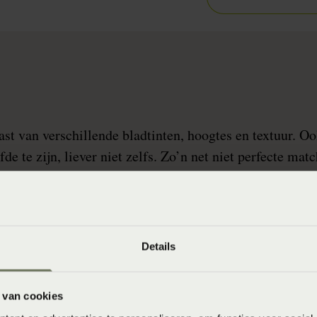
ast van verschillende bladtinten, hoogtes en textuur. O
fde te zijn, liever niet zelfs. Zo’n net niet perfecte mat
Details
 van cookies