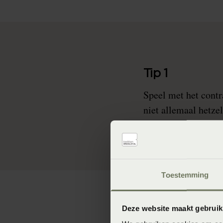
Tip 1
Speel met het contr
niet allemaal hetzel
leuk!
Toestemming
Deze website maakt gebruik