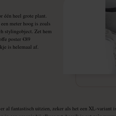
 één heel grote plant.
s een meter hoog is zoals
ch stylingobject. Zet hem
offe poster €89
kje is helemaal af.
 er al fantastisch uitzien, zeker als het een XL-variant i