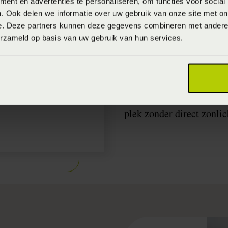
ent en advertenties te personaliseren, om functies voor social
. Ook delen we informatie over uw gebruik van onze site met on
Pilea peperomioid
e. Deze partners kunnen deze gegevens combineren met andere i
Het liefste plantje uit d
erzameld op basis van uw gebruik van hun services.
De Pilea, ook wel panne
comeback. Logisch, want 
het echt een blikvanger. 
maar weinig verzorging no
plek zonder direct zonlic