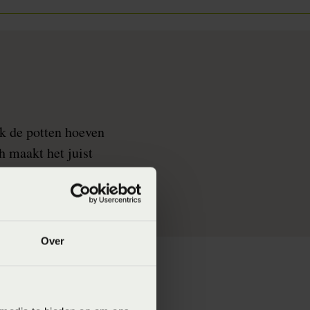
ok de potten hoeven
ch maakt het juist
Over