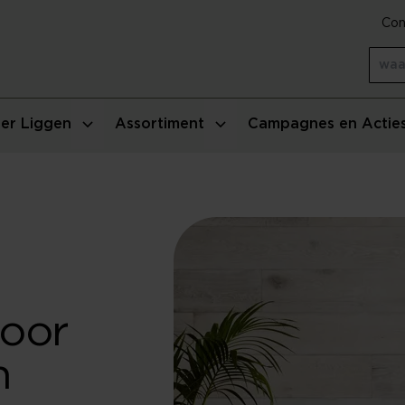
Con
er Liggen
Assortiment
Campagnes en Actie
oor
n