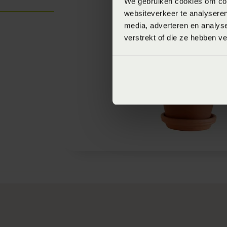
We gebruiken cookies om cont
websiteverkeer te analyseren
media, adverteren en analys
verstrekt of die ze hebben v