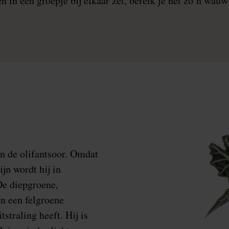
n in een groepje bij elkaar zet, bereik je net zo’n wauw-e
an de olifantsoor. Omdat
jn wordt hij in
De diepgroene,
en een felgroene
straling heeft. Hij is