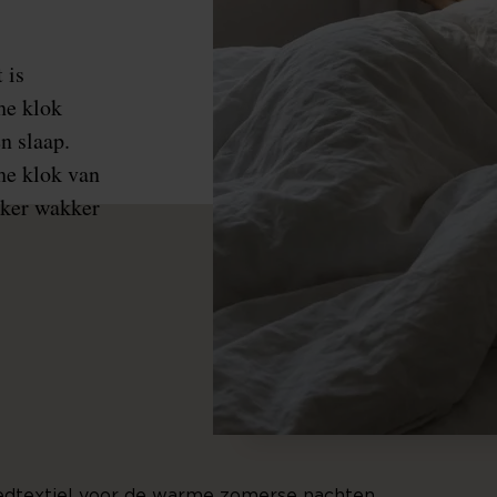
 is
he klok
n slaap.
he klok van
vaker wakker
edtextiel voor de warme zomerse nachten