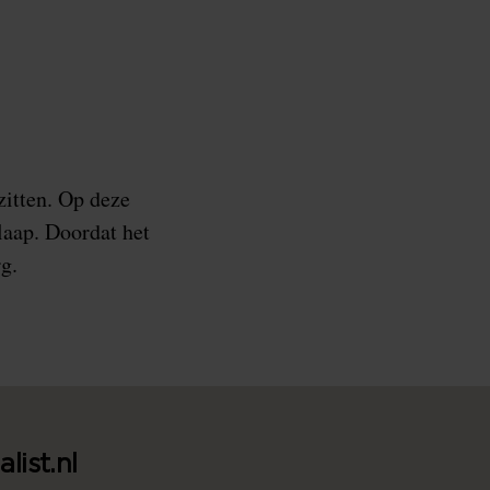
zitten. Op deze
laap. Doordat het
rg.
list.nl