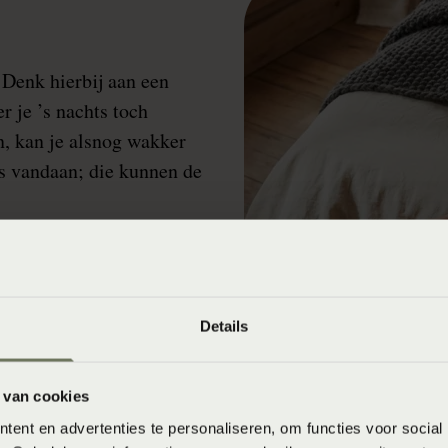
 Denk hierbij aan een
 je ’s nachts toch
en, kan je alsnog wakker
s vandaan; die kunnen de
Details
 van cookies
ent en advertenties te personaliseren, om functies voor social
 bedtextiel voor de warme zom