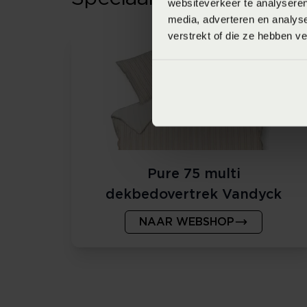
websiteverkeer te analyseren
media, adverteren en analys
verstrekt of die ze hebben v
Pure 75 multi
dekbedovertrek Vandyck
NAAR WEBSHOP