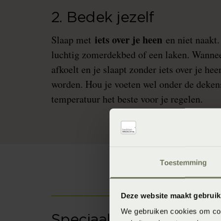
2. Bedek jezelf
iets over je heen
Slaap met
en niet naakt.
luchtig zomerdekbed of een laken. Wanneer
afkoelt en je slaapt zonder iets over je he
worden. Hou je voeten wel onder de deken
temperatuur het beste voor je regelen.
Toestemming
Deze website maakt gebruik
We gebruiken cookies om cont
Speciaal linnen/katoen