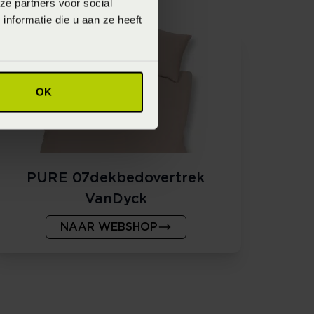
ze partners voor social
nformatie die u aan ze heeft
OK
PURE 07dekbedovertrek
VanDyck
NAAR WEBSHOP