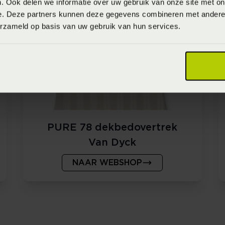
. Ook delen we informatie over uw gebruik van onze site met on
e. Deze partners kunnen deze gegevens combineren met andere i
erzameld op basis van uw gebruik van hun services.
PURE 78 dekbedovertrek
Van Dyck
NAAR WEBSHOP