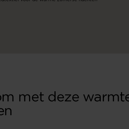
 om met deze warmt
en