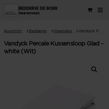
BEDDERIE DE BOER
Winkelwag
Heerenveen
Assortiment
Beddengoed
Hoeslakens
Vandyck Percale Kussensloop Glad - white (Wit)
Vandyck Percale Kussensloop Glad -
white (Wit)