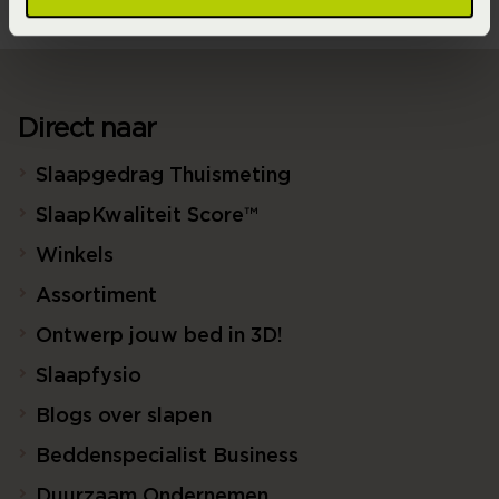
Direct naar
Slaapgedrag Thuismeting
SlaapKwaliteit Score™
Winkels
Assortiment
Ontwerp jouw bed in 3D!
Slaapfysio
Blogs over slapen
Beddenspecialist Business
Duurzaam Ondernemen