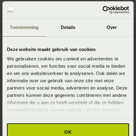
Specificaties
Toestemming
Details
Over
Artikelnummer
8718471157469
Deze website maakt gebruik van cookies
Wasinstructie
We gebruiken cookies om content en advertenties te
personaliseren, om functies voor social media te bieden
Wasvoorschrift: wassen op 40°C / 60°C (donkere kleuren)
en om ons websiteverkeer te analyseren. Ook delen we
60°C (lichte kleuren) of 90°C (wit)
informatie over uw gebruik van onze site met onze
Materiaal
partners voor social media, adverteren en analyse. Deze
partners kunnen deze gegevens combineren met andere
100% pure katoen (Katoen)
informatie die u aan ze heeft verstrekt of die ze hebben
Seizoen
verzameld op basis van uw gebruik van hun services.
Never Out of Stock (Vaste collectie)
OK