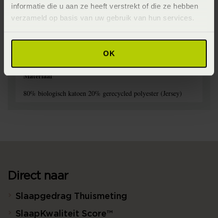
informatie die u aan ze heeft verstrekt of die ze hebben
Wasvoorschrift: wassen op 60°C en drogen op lage
verzameld op basis van uw gebruik van hun services.
temperatuur
Seizoen
OK
Never Out of Stock (Vaste collectie)
Materiaal
80% biologisch katoen 20% gerecycled polyester (Jersey)
Direct naar
Slaapgedrag Thuismeting
SlaapKwaliteit Score™