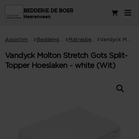
BEDDERIE DE BOER
Winkelwag
Heerenveen
Assortiment
Beddengoed
Matrasbeschermers
Vandyck Molton Stretch Gots Split-Topper Hoeslaken - white (Wit)
Vandyck Molton Stretch Gots Split-
Topper Hoeslaken - white (Wit)