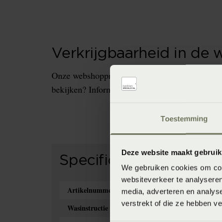
Verkrijgbaarheid in de 
Onze webshopproducten zijn niet altijd verkrijg
bekijken? Informeer dan eerst naar de beschikb
Toestemming
Deze website maakt gebruik
Specificaties
We gebruiken cookies om cont
websiteverkeer te analyseren
Artikelnummer
media, adverteren en analys
verstrekt of die ze hebben v
Wasinstructie