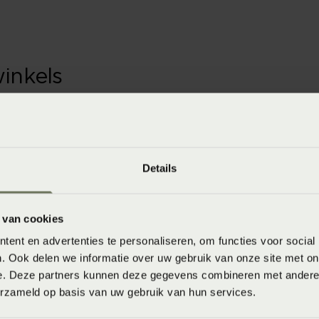
winkels
baar in de winkel. Wil je het product in de winkel
aarheid.
Details
 van cookies
ent en advertenties te personaliseren, om functies voor social
. Ook delen we informatie over uw gebruik van onze site met on
8718471280631
e. Deze partners kunnen deze gegevens combineren met andere i
erzameld op basis van uw gebruik van hun services.
Wasvoorschrift: wassen op 40°C of 60°C