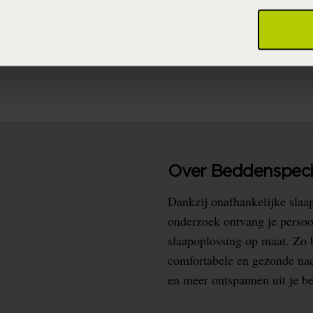
95% katoen 5% Lycra ® (Katoen)
Never Out of Stock (Vaste collectie)
Over Beddenspecia
Dankzij onafhankelijke slaa
onderzoek ontvang je persoo
slaapoplossing op maat. Zo b
comfortabele en gezonde nacht
en meer ontspannen uit je b