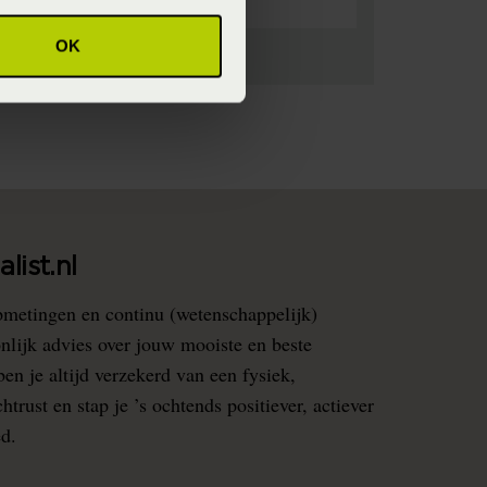
OK
list.nl
pmetingen en continu (wetenschappelijk)
nlijk advies over jouw mooiste en beste
en je altijd verzekerd van een fysiek,
rust en stap je ’s ochtends positiever, actiever
ed.