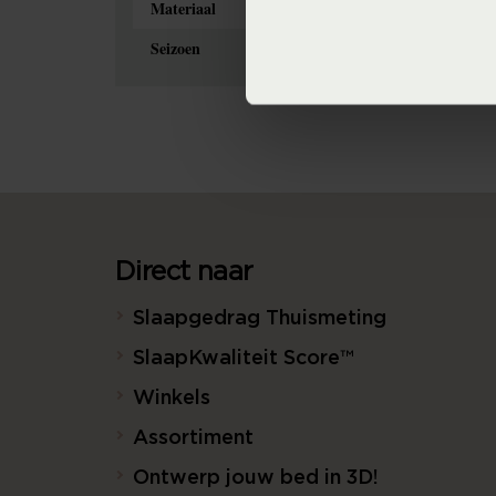
Materiaal
Seizoen
Direct naar
Slaapgedrag Thuismeting
SlaapKwaliteit Score™
Winkels
Assortiment
Ontwerp jouw bed in 3D!