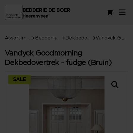
BEDDERIE DE BOER
Winkelwag
Heerenveen
Assortiment
Beddengoed
Dekbedovertrekken
Vandyck Goodmorning Dekbedovertrek - fudge (Bruin)
Vandyck Goodmorning
Dekbedovertrek - fudge (Bruin)
SALE