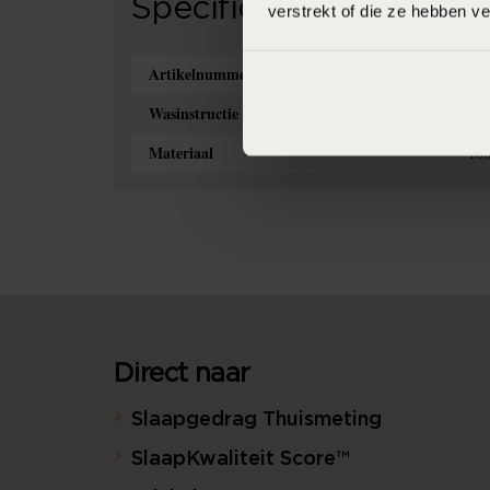
Specificaties
verstrekt of die ze hebben v
Artikelnummer
87
Wasinstructie
Max
Materiaal
100
Direct naar
Slaapgedrag Thuismeting
SlaapKwaliteit Score™