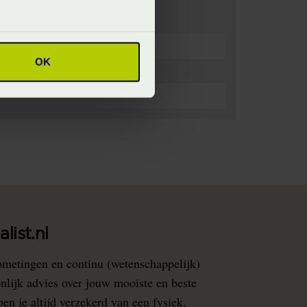
OK
list.nl
pmetingen en continu (wetenschappelijk)
nlijk advies over jouw mooiste en beste
en je altijd verzekerd van een fysiek,