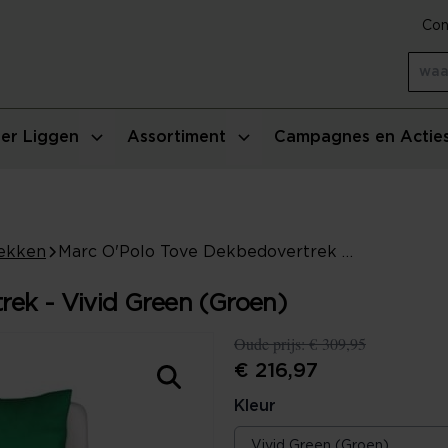
Con
er Liggen
Assortiment
Campagnes en Actie
ekken
Marc O'Polo Tove Dekbedovertrek - Vivid Green (Groen)
rek - Vivid Green (Groen)
Oude prijs:
€ 309,95
€ 216,97
Kleur