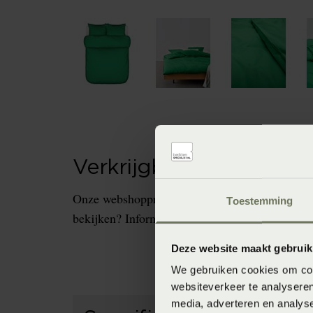
Verkrijgbaarheid in de 
Onze webshopproducten zijn niet altijd verkrijg
Toestemming
bekijken? Informeer dan eerst naar de beschikb
Deze website maakt gebruik
We gebruiken cookies om cont
websiteverkeer te analyseren
media, adverteren en analys