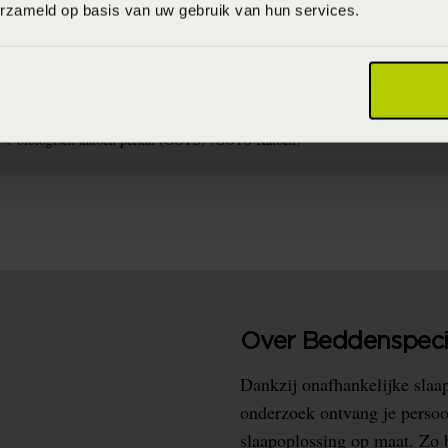
erzameld op basis van uw gebruik van hun services.
15944819244
imaal 60 graden (Wassen op maximaal 60 graden)
% biologisch katoen perkal (GOTS) (GOTS Katoen)
Over Beddenspecia
Dankzij onafhankelijke slaa
onderzoek ontvang je persoo
slaapoplossing op maat. Zo b