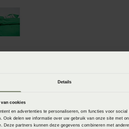
winkels
baar in de winkel. Wil je het product in de winkel
Details
aarheid.
 van cookies
ent en advertenties te personaliseren, om functies voor social
. Ook delen we informatie over uw gebruik van onze site met on
e. Deze partners kunnen deze gegevens combineren met andere i