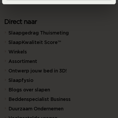
Direct naar
Slaapgedrag Thuismeting
SlaapKwaliteit Score™
Winkels
Assortiment
Ontwerp jouw bed in 3D!
Slaapfysio
Blogs over slapen
Beddenspecialist Business
Duurzaam Ondernemen