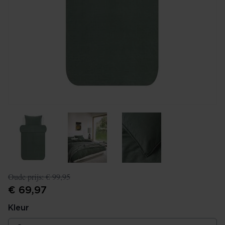
Oude prijs:
€ 99,95
€ 69,97
Kleur