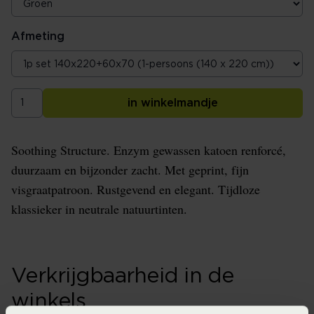
Afmeting
in winkelmandje
Soothing Structure. Enzym gewassen katoen renforcé,
duurzaam en bijzonder zacht. Met geprint, fijn
visgraatpatroon. Rustgevend en elegant. Tijdloze
klassieker in neutrale natuurtinten.
Verkrijgbaarheid in de
winkels