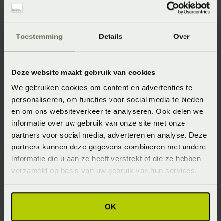
Onze webshopproducten zijn niet altijd verkrijgbaar in
de winkel. Wil je het product in de winkel bekijken?
Toestemming
Details
Over
Informeer dan eerst naar de beschikbaarheid.
Deze website maakt gebruik van cookies
We gebruiken cookies om content en advertenties te
Specificaties
personaliseren, om functies voor social media te bieden
en om ons websiteverkeer te analyseren. Ook delen we
informatie over uw gebruik van onze site met onze
Artikelnummer
partners voor social media, adverteren en analyse. Deze
8715944620789
partners kunnen deze gegevens combineren met andere
informatie die u aan ze heeft verstrekt of die ze hebben
Materiaal
verzameld op basis van uw gebruik van hun services.
100% katoen renforcé (Katoen)
OK