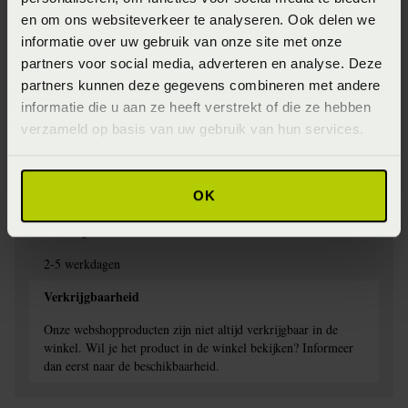
Jersey
en om ons websiteverkeer te analyseren. Ook delen we
Specifiek materiaal
informatie over uw gebruik van onze site met onze
partners voor social media, adverteren en analyse. Deze
97% Katoen, 3% elestan
partners kunnen deze gegevens combineren met andere
Afwerking
informatie die u aan ze heeft verstrekt of die ze hebben
verzameld op basis van uw gebruik van hun services.
Elastiek rondom
Wasinstructie
OK
Wasbaar op 60 graden
Levertijd
2-5 werkdagen
Verkrijgbaarheid
Onze webshopproducten zijn niet altijd verkrijgbaar in de
winkel. Wil je het product in de winkel bekijken? Informeer
dan eerst naar de beschikbaarheid.