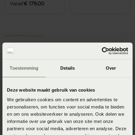
Vanaf
€ 179,00
Traagschuim kussens; verlaagt
de druk en ondersteunt je
Toestemming
Details
Over
hoofd
Het meest opvallende kenmerk van een traagschuim
Deze website maakt gebruik van cookies
kussen is het vermogen om de contouren van je hoofd te
We gebruiken cookies om content en advertenties te
volgen. Dit komt door de invloed van warmte en de druk
personaliseren, om functies voor social media te bieden
op de vulling - het traagschuim. Het resultaat is dat je
en om ons websiteverkeer te analyseren. Ook delen we
optimale ondersteuning krijgt. Een traagschuim kussen
informatie over uw gebruik van onze site met onze
voelt wat stevig aan en fixeert je hoofd. Op die manier
partners voor social media, adverteren en analyse. Deze