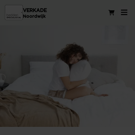
VERKADE
Winkelwag
Noordwijk
Traagschuim kussens