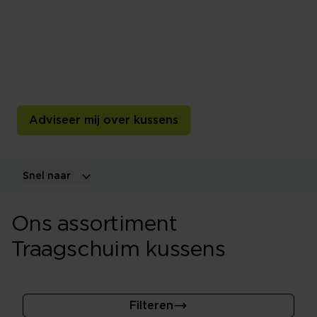
Traagschuim wordt niet alleen in matrassen toegepast
maar ook in hoofdkussens. De eigenschappen van
traagschuim in een kussen zorgt er bijvoorbeeld voor
dat je minder ligt te stoeien met je kussen en dus
rustiger kan slapen.
Adviseer mij over kussens
Snel naar
Ons assortiment
Traagschuim kussens
Filteren