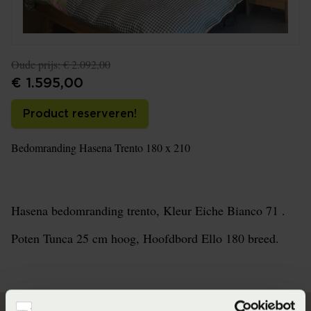
Oude prijs:
€ 2.092,00
€ 1.595,00
Product reserveren!
Bedomranding Hasena Trento 180 x 210
Hasena bedomranding trento, Kleur Eiche Bianco 71 .
Poten Tunca 25 cm hoog, Hoofdbord Ello 180 breed.