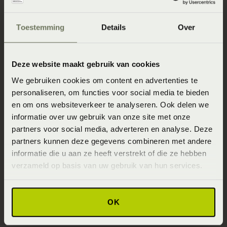
Direct naar
Toestemming
Details
Over
Slaapgedrag Thuismeting
SlaapKwaliteit Score™
Deze website maakt gebruik van cookies
We gebruiken cookies om content en advertenties te
Winkels
personaliseren, om functies voor social media te bieden
Assortiment
en om ons websiteverkeer te analyseren. Ook delen we
informatie over uw gebruik van onze site met onze
Ontwerp jouw bed in 3D!
partners voor social media, adverteren en analyse. Deze
Slaapfysio
partners kunnen deze gegevens combineren met andere
informatie die u aan ze heeft verstrekt of die ze hebben
Blogs over slapen
verzameld op basis van uw gebruik van hun services.
Beddenspecialist Business
Duurzaam Ondernemen
OK
Veelgestelde vragen