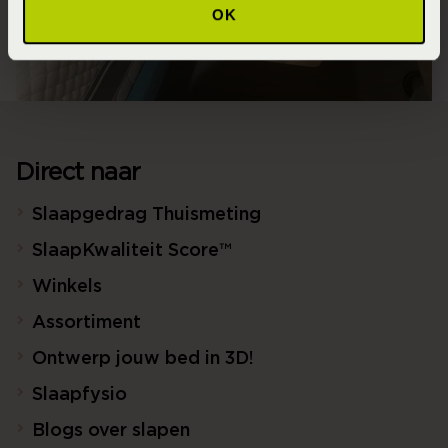
OK
Direct naar
Slaapgedrag Thuismeting
SlaapKwaliteit Score™
Winkels
Assortiment
Ontwerp jouw bed in 3D!
Slaapfysio
Blogs over slapen