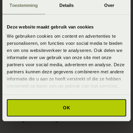
Toestemming
Details
Over
Direct naar
Slaapgedrag Thuismeting
Deze website maakt gebruik van cookies
SlaapKwaliteit Score™
We gebruiken cookies om content en advertenties te
personaliseren, om functies voor social media te bieden
Winkels
en om ons websiteverkeer te analyseren. Ook delen we
Assortiment
informatie over uw gebruik van onze site met onze
partners voor social media, adverteren en analyse. Deze
Ontwerp jouw bed in 3D!
partners kunnen deze gegevens combineren met andere
Slaapfysio
informatie die u aan ze heeft verstrekt of die ze hebben
verzameld op basis van uw gebruik van hun services.
Blogs over slapen
Beddenspecialist Business
OK
Duurzaam Ondernemen
Veelgestelde vragen