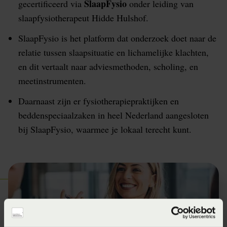
SlaapFysio
gecertificeerd via
onder leiding van
slaapfysiotherapeut Hidde Hulshof.
SlaapFysio is het platform dat onderzoek doet naar de
relatie tussen slaapsituatie en lichamelijke klachten,
en dit vertaalt naar adviesmethoden, scholing, en
meetinstrumenten.
Daarnaast zijn er fysiotherapiepraktijken en
beddenspeciaalzaken in heel Nederland aangesloten
bij SlaapFysio, waarmee je lokaal terecht kunt.