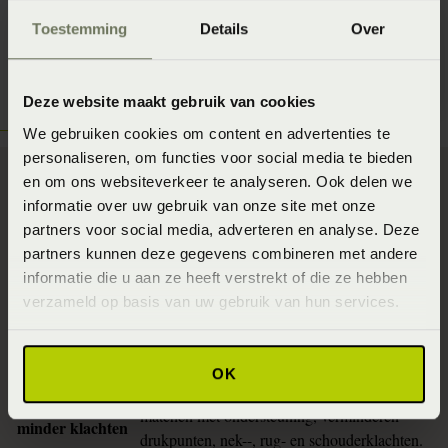
Toestemming
Details
Over
Deze website maakt gebruik van cookies
We gebruiken cookies om content en advertenties te
personaliseren, om functies voor social media te bieden
en om ons websiteverkeer te analyseren. Ook delen we
informatie over uw gebruik van onze site met onze
partners voor social media, adverteren en analyse. Deze
Waarom deze aanpak werkt
partners kunnen deze gegevens combineren met andere
informatie die u aan ze heeft verstrekt of die ze hebben
Voordelen
Uitleg
verzameld op basis van uw gebruik van hun services.
In plaats van gokken gebruiken we metingen
Objectief meten
(thuismetingen + 3D scan) om keuzes te
ondersteunen.
OK
Door lichaam en slaaphouding goed te
Meer comfort,
matchen met ondersteuning, verminderen
minder klachten
drukpunten, nek--, rug- en schouderklachten.