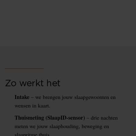
Onze SlaapFysio-gecertificeerde ligexperts adviseren
je het beste slaapproduct. Niet op gevoel, maar op
basis van jouw wensen, de Thuismeting en de 3D
Postuurmeting.
Zo werkt het
Intake
– we brengen jouw slaapgewoonten en
wensen in kaart.
Thuismeting (SlaapID-sensor)
– drie nachten
meten we jouw slaaphouding, beweging en
slaapritme thuis.