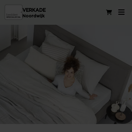
VERKADE
Winkelwag
Noordwijk
Persoonlijk slaapadvies