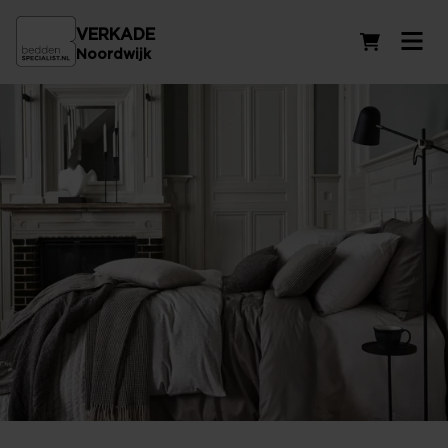
VERKADE
Winkelwag
Noordwijk
Beddengoed VanDyck in