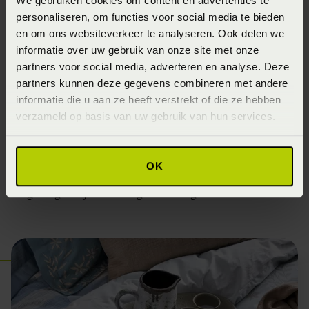
We gebruiken cookies om content en advertenties te
afstand van Noordwijk met onze winkel
personaliseren, om functies voor social media te bieden
Beddenspecialist Verkade Katwijk en bieden de mooiste
en om ons websiteverkeer te analyseren. Ook delen we
dekbedovertrekken, hoeslakens, handdoeken, badmatten,
informatie over uw gebruik van onze site met onze
badjassen en dekbedden aan .
partners voor social media, adverteren en analyse. Deze
partners kunnen deze gegevens combineren met andere
Beddenspecialist Verkade Noordwijk verzorgt de
informatie die u aan ze heeft verstrekt of die ze hebben
levering en montage zonder extra kosten in Katwijk,
verzameld op basis van uw gebruik van hun services.
Noordwijkerhout
,
Noordwijk
,
Voorhout
,
Rijnsburg
,
Warmond
,
Sassenheim
,
Hoofddorp
,
Heemstede
,
OK
Aerdenhout
,
Haarlem
,
Valkenburg
,
Oegstgeest
en
omgeving om jou volledig te ontzorgen.