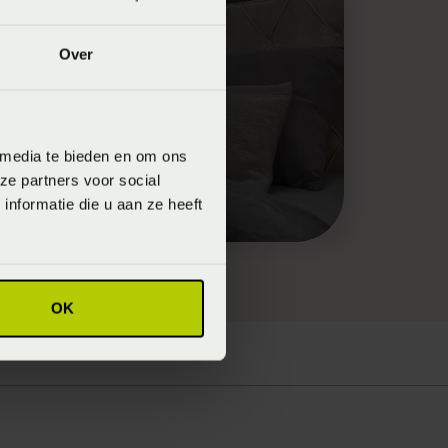
Over
 media te bieden en om ons
ze partners voor social
nformatie die u aan ze heeft
OK