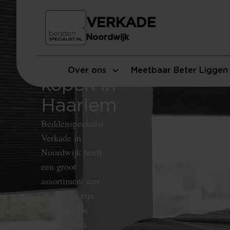
VERKADE
Noordwijk
Bed
Over ons
Meetbaar Beter Liggen
kopen in
Haarlem
Beddenspecialist
Verkade in
Noordwijk heeft
een groot
assortiment aan
bedden in zijn
collectie. De
bedden, van