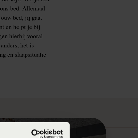
oons bed. Allemaal
ouw bed, jij gaat
 en helpt je bij
en hierbij vooral
anders, het is
ng en slaapsituatie