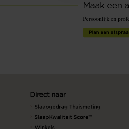
Maak een a
Persoonlijk en prof
Plan een afspraa
Direct naar
Slaapgedrag Thuismeting
SlaapKwaliteit Score™
Winkels