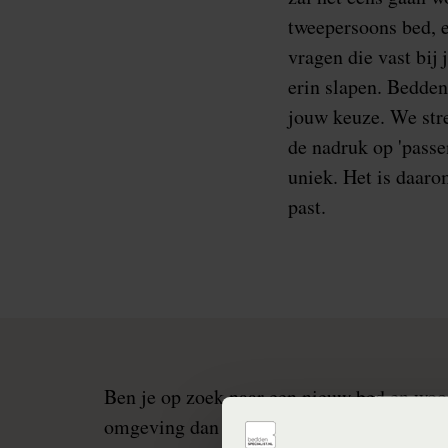
tweepersoons bed, e
vragen die vast bij
erin slapen. Bedden
jouw keuze. We stre
de nadruk op 'passen
uniek. Het is daaro
past.
Ben je op zoek naar een nieuw bed en woo
omgeving dan ben je bij ons aan het juiste