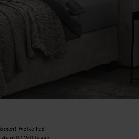
n kopen! Welke bed
de stijl? Wil je een