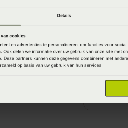
 winkel Beddenspecialist
e boxsprings, ledikanten
Details
rgt de levering en
 van cookies
Noordwijkerhout
,
ent en advertenties te personaliseren, om functies voor social
Warmond
,
Sassenheim
,
. Ook delen we informatie over uw gebruik van onze site met on
enburg
,
Oegstgeest
en
e. Deze partners kunnen deze gegevens combineren met andere i
erzameld op basis van uw gebruik van hun services.