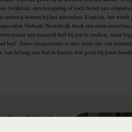
en twijfelaar, een boxspring of toch liever een eenpers
 je omhoog komen bij het uitzoeken. Logisch, het wordt j
specialist Verkade Noordwijk biedt een ruim assortiment
ven ernaar een passend bed bij jou te zoeken, maar legg
d bed'. Jouw slaapsituatie is niet zoals die van iemand 
m van belang een bed te kiezen wat goed bij jouw houdi
nachtig in Haarlem of
 adres. Wij zitten op een