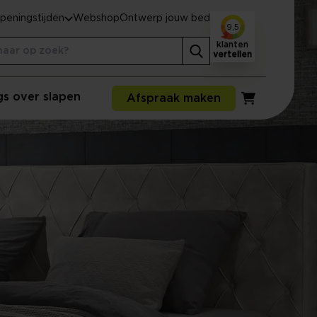
peningstijden
Webshop
Ontwerp jouw bed
9,5
klanten
vertellen
gs over slapen
Afspraak maken
Winkelwagen