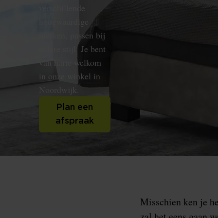
verschillende
hoogwaardige
merken, passen bij
iedere stijl. Je bent
van harte welkom
in onze winkel in
Noordwijk.
Plan een
afspraak
Misschien ken je he
zal het eens gaan wo