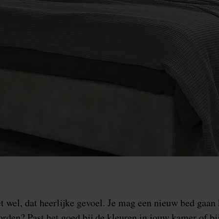
t wel, dat heerlijke gevoel. Je mag een nieuw bed gaa
rden? Past het goed bij de kleuren in jouw kamer of bij 