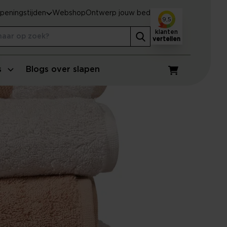
peningstijden
Webshop
Ontwerp jouw bed
9,5
klanten
vertellen
s
Blogs over slapen
Winkelwagen