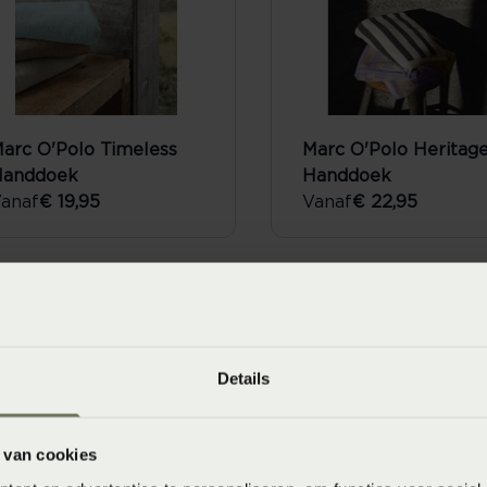
arc O'Polo Timeless
Marc O'Polo Heritag
Handdoek
Handdoek
anaf
€ 19,95
Vanaf
€ 22,95
Details
 van cookies