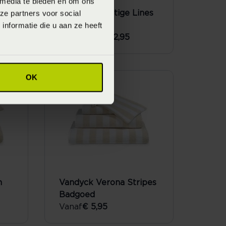
 media te bieden en om ons
ze partners voor social
Vandyck Prestige Lines
nformatie die u aan ze heeft
Badgoed
Vanaf
€ 2,95
€ 3,95
OK
n
Vandyck Verona Stripes
Badgoed
Vanaf
€ 5,95