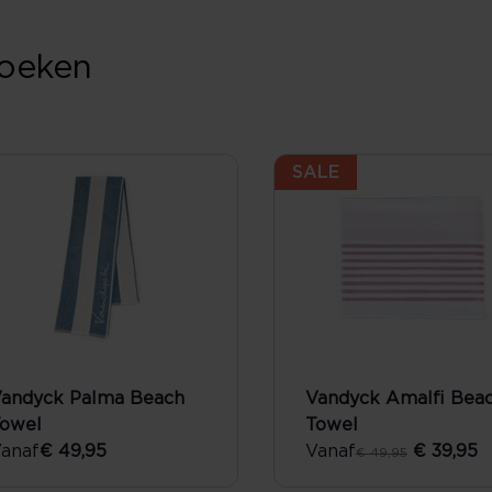
doeken
SALE
andyck Palma Beach
Vandyck Amalfi Bea
owel
Towel
anaf
€ 49,95
Vanaf
€ 39,95
€ 49,95