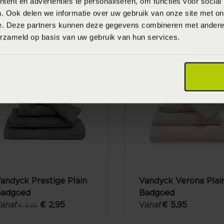
ent en advertenties te personaliseren, om functies voor social
. Ook delen we informatie over uw gebruik van onze site met on
ssenza Maribel
Essenza Rosie
e. Deze partners kunnen deze gegevens combineren met andere i
Handdoek
Handdoek
erzameld op basis van uw gebruik van hun services.
anaf
€ 19,95
Vanaf
€ 19,95
LE
andyck Prestige Plain
Vandyck Verona Plai
Badgoed
Badgoed
anaf
€ 2,95
Vanaf
€ 5,95
€ 3,95