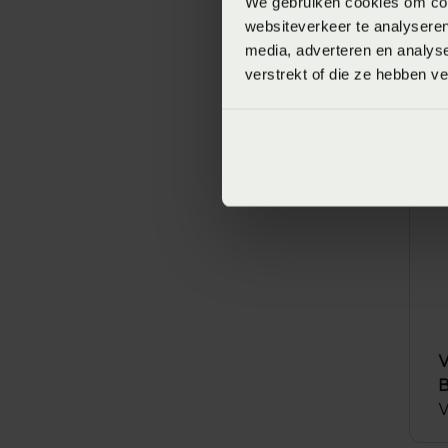
We gebruiken cookies om cont
websiteverkeer te analyseren
E
media, adverteren en analys
verstrekt of die ze hebben v
V
SA
V
V