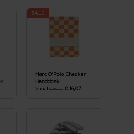
SALE
Marc O'Polo Checker
ek
Handdoek
Vanaf
€ 16,07
€ 22,95