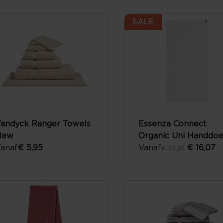
SALE
andyck Ranger Towels
Essenza Connect
New
Organic Uni Handdo
anaf
€ 5,95
Vanaf
€ 16,07
€ 22,95