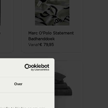
e
Marc O'Polo Statement
Badhanddoek
Vanaf
€ 79,95
SALE
Over