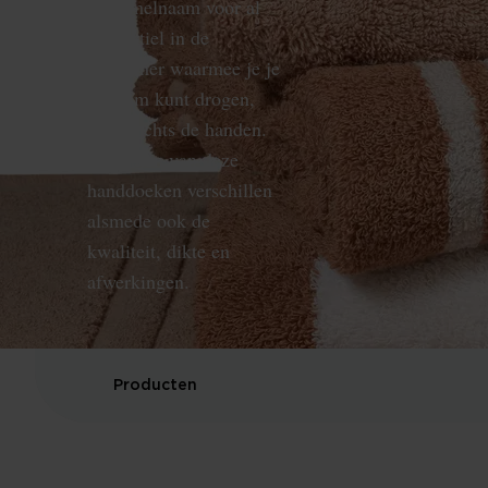
verzamelnaam voor al
het textiel in de
badkamer waarmee je je
lichaam kunt drogen,
niet slechts de handen.
De maten van deze
handdoeken verschillen
alsmede ook de
kwaliteit, dikte en
afwerkingen.
Producten