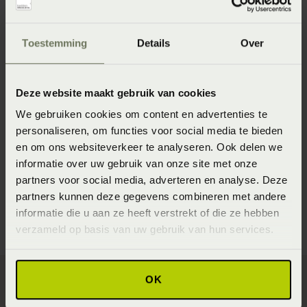
je er in je bed niet meer over te piekeren.
Toestemming
Details
Over
Tip 3: Sport niet laat op de avond
Sporten is een aangetoonde stressverlichter en sporten
Deze website maakt gebruik van cookies
kan de kwaliteit van je slaap verbeteren. Maar niet als je
intensieve oefeningen doet vlak voordat je gaat slapen.
We gebruiken cookies om content en advertenties te
personaliseren, om functies voor social media te bieden
Probeer overdag of aan het begin van je avond te sporten.
en om ons websiteverkeer te analyseren. Ook delen we
Ga minstens drie uur voor je naar bed gaat niet meer
informatie over uw gebruik van onze site met onze
trainen.
partners voor social media, adverteren en analyse. Deze
partners kunnen deze gegevens combineren met andere
informatie die u aan ze heeft verstrekt of die ze hebben
verzameld op basis van uw gebruik van hun services.
OK