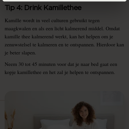
Tip 4: Drink Kamillethee
Kamille wordt in veel culturen gebruikt tegen
maagkwalen en als een licht kalmerend middel. Omdat
kamille thee kalmerend werkt, kan het helpen om je
zenuwstelsel te kalmeren en te ontspannen. Hierdoor kan
je beter slapen.
Neem 30 tot 45 minuten voor dat je naar bed gaat een
kopje kamillethee en het zal je helpen te ontspannen.