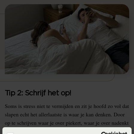
Tip 2: Schrijf het op!
Soms is stress niet te vermijden en zit je hoofd zo vol dat
slapen echt het allerlaatste is waar je kan denken. Door
op te schrijven waar je over piekert, waar je over nadenkt
of wat je nog moet doen, zet je het uit je hoofd en hoef