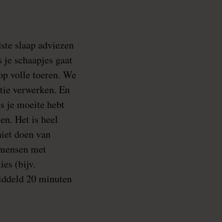
dste slaap adviezen
s je schaapjes gaat
 op volle toeren. We
tie verwerken. En
ls je moeite hebt
en. Het is heel
niet doen van
0 mensen met
es (bijv.
iddeld 20 minuten