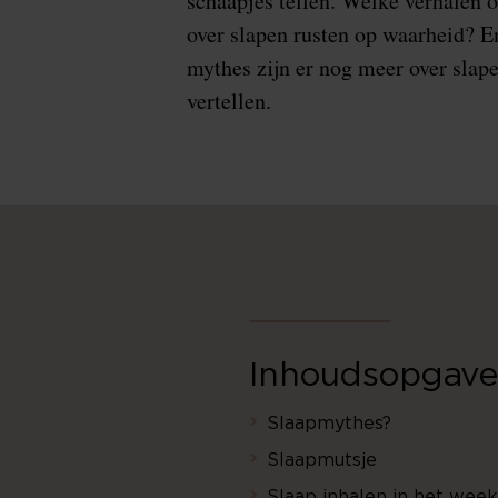
schaapjes tellen. Welke verhalen o
over slapen rusten op waarheid? E
mythes zijn er nog meer over slape
vertellen.
Inhoudsopgave
Slaapmythes?
Slaapmutsje
Slaap inhalen in het wee