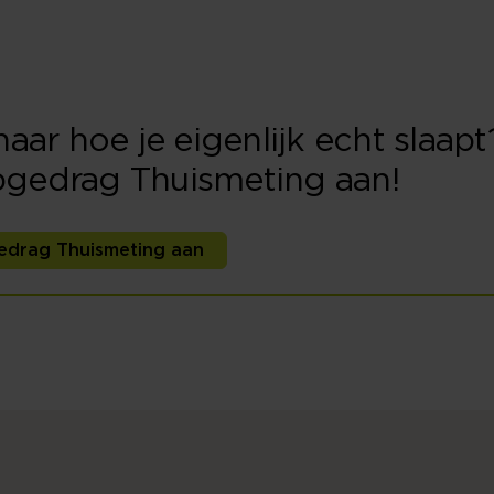
ar hoe je eigenlijk echt slaap
apgedrag Thuismeting aan!
edrag Thuismeting aan