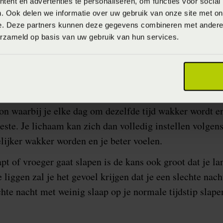
ent en advertenties te personaliseren, om functies voor social
 inhalen werkt eigenlijk
. Ook delen we informatie over uw gebruik van onze site met on
e volgende nacht heel
e. Deze partners kunnen deze gegevens combineren met andere i
erzameld op basis van uw gebruik van hun services.
ardoor weinig zin.
on waarbij je elke dag om dezelfde tijd wakker wordt e
beste. Je lichaam kan zich dan volledig instellen volgens
lijker wakker worden en je beter voelen.
apt of vroeger gaat slapen is de kans ook groot dat je la
liggen zal je het gevoel krijgen dat je een slechte nach
chte nacht met weinig slaap op je normale tijdstip slape