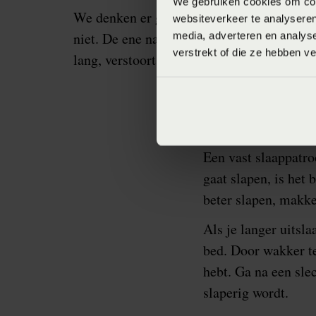
We gebruiken cookies om cont
We denken er goed aan te doen, maar slaap
websiteverkeer te analyseren
niet. De ene nacht nauwelijks slapen en d
media, adverteren en analys
verstrekt of die ze hebben v
lang, verstoort ons slaapritme en heeft da
Een vast slaappatro
gaat slapen, is het 
beter slapen, makke
Als je langer uitsla
bed. Door wakker te 
hebt. Ga na een sle
slaperig wordt.