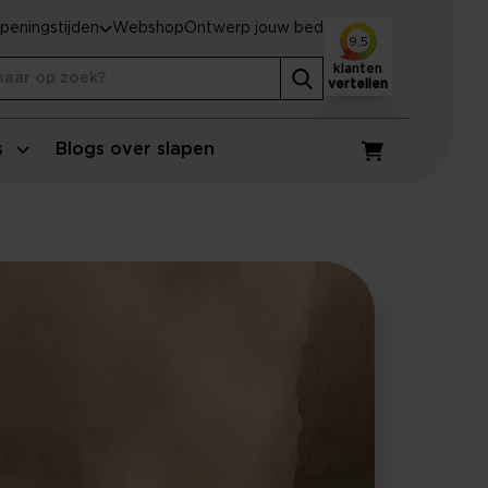
peningstijden
Webshop
Ontwerp jouw bed
9,5
klanten
vertellen
s
Blogs over slapen
Winkelwagen