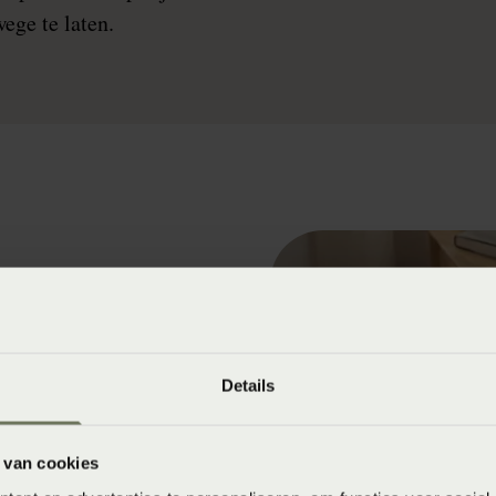
ege te laten.
ekend
e mens is een
t liefst op vaste tijden
Details
slapen. Iedereen heeft
, of in het weekend
 van cookies
en’.