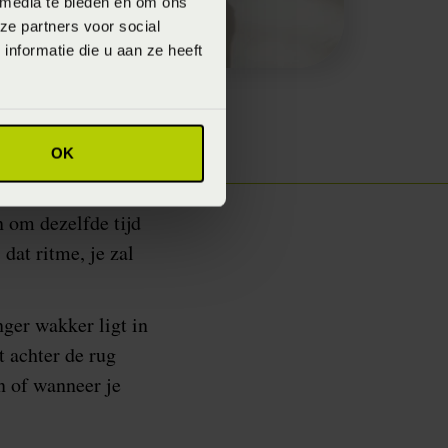
 media te bieden en om ons
ze partners voor social
nformatie die u aan ze heeft
OK
n om dezelfde tijd
 dat ritme, je zal
nger wakker ligt in
t achter de rug
n of wanneer je