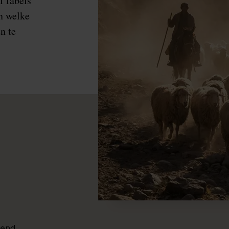
f fabels
n welke
n te
kend