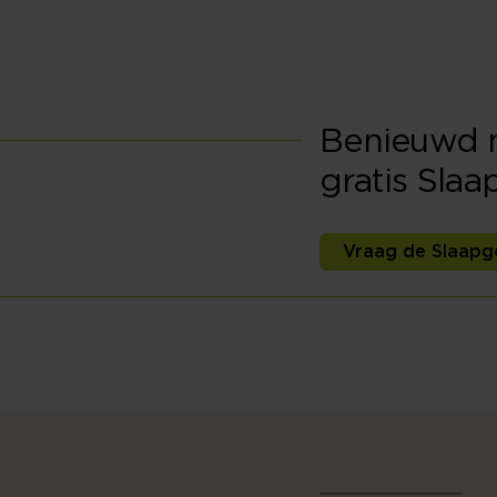
Benieuwd na
gratis Sla
Vraag de Slaapg