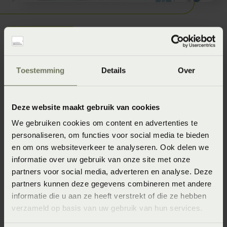
Proefpersonen
Toestemming
Details
Over
Om te onderzoeken of desbetreffende matrassen een
juiste ondersteuning bieden vanuit ergonomisch oogpunt
Deze website maakt gebruik van cookies
heeft SlaapFysio 4 type mensen met verschillende
We gebruiken cookies om content en advertenties te
lichaamsvormen uitgezocht.
personaliseren, om functies voor social media te bieden
en om ons websiteverkeer te analyseren. Ook delen we
Persoon 1
(72 kg en 166 cm)
: Het zandloperfiguur, een
informatie over uw gebruik van onze site met onze
wat steviger postuur met brede schouders, smalle taille
partners voor social media, adverteren en analyse. Deze
en brede heupen.
partners kunnen deze gegevens combineren met andere
informatie die u aan ze heeft verstrekt of die ze hebben
Persoon 2
(75 kg en 189 cm)
: Het potloodfiguur, ook wel
verzameld op basis van uw gebruik van hun services.
plankfiguur genoemd. De breedte van de schouders,