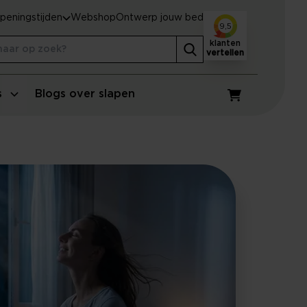
peningstijden
Webshop
Ontwerp jouw bed
9,5
klanten
vertellen
s
Blogs over slapen
Winkelwagen