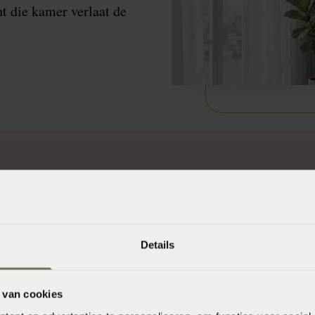
t die kamer verlaat de
verdag sluiten
uren overdag zoveel mogelijk gesloten om de warme luc
Details
temperatuur in de avond af neemt, en koeler is dan de
n de ramen open zodat de ”koelere” lucht naar binnen 
 van cookies
oop in de vriezer!