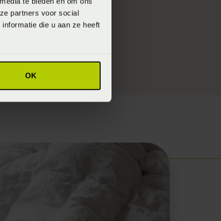
 media te bieden en om ons
ze partners voor social
er te leggen! (doe
nformatie die u aan ze heeft
je overigens ook
OK