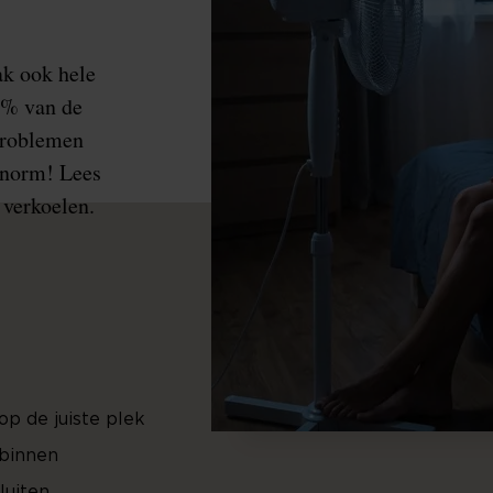
ak ook hele
5% van de
problemen
enorm! Lees
 verkoelen.
 op de juiste plek
 binnen
luiten