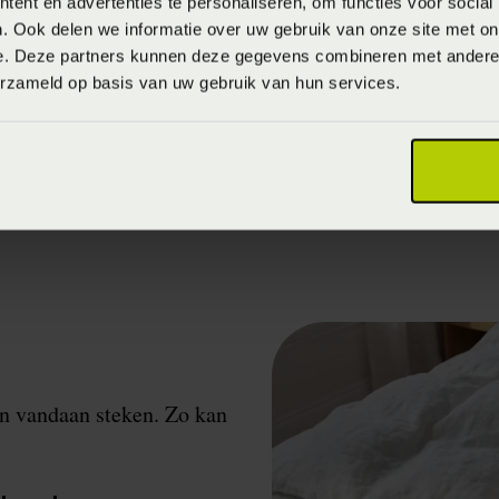
ent en advertenties te personaliseren, om functies voor social
. Ook delen we informatie over uw gebruik van onze site met on
 kiezen om je kussensloop gedurende de dag in de vriez
e. Deze partners kunnen deze gegevens combineren met andere i
iale zak bestemd voor de vriezer). Ditzelfde trucje kan 
erzameld op basis van uw gebruik van hun services.
en vandaan steken. Zo kan