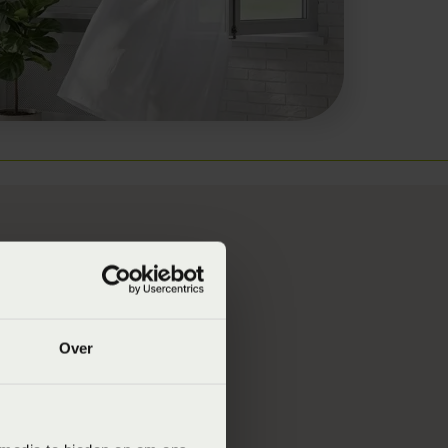
ht buiten te
Over
 binnen
kan stromen.