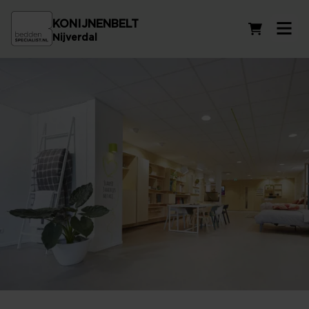
KONIJNENBELT
Winkelwag
Nijverdal
Beddenzaak in Raalte