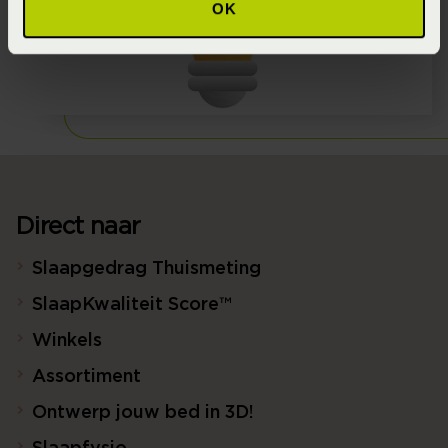
OK
Direct naar
Slaapgedrag Thuismeting
SlaapKwaliteit Score™
Winkels
Assortiment
Ontwerp jouw bed in 3D!