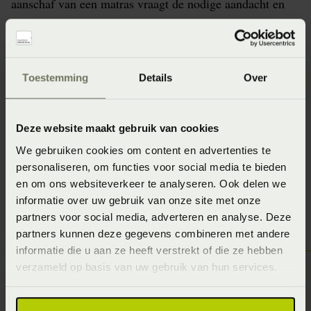
aanschaf van een matras vraagt de nodige aandacht en
dat is meer dan terecht. Een matras is heel
persoonsgebonden. Beddenspecialist Konijnenbelt
Nijverdal staat daarom voor je klaar om er samen met
Toestemming
Details
Over
jou achter te komen welk matras het beste bij jou past.
Geen idee? Doe nu de gratis slaapanalyse bij
Beddenspecialist Konijnenbelt Nijverdal?
Deze website maakt gebruik van cookies
We gebruiken cookies om content en advertenties te
personaliseren, om functies voor social media te bieden
en om ons websiteverkeer te analyseren. Ook delen we
Vraag de Slaapgedrag Thuismeting aan
informatie over uw gebruik van onze site met onze
partners voor social media, adverteren en analyse. Deze
partners kunnen deze gegevens combineren met andere
informatie die u aan ze heeft verstrekt of die ze hebben
verzameld op basis van uw gebruik van hun services.