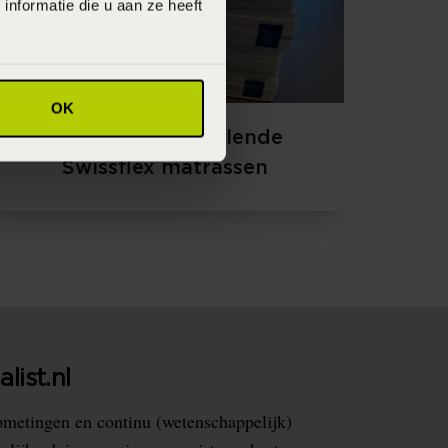
nformatie die u aan ze heeft
OK
Keuze uit verschillende
Swissflex matrassen
list.nl
pmetingen en continu (wetenschappelijk)