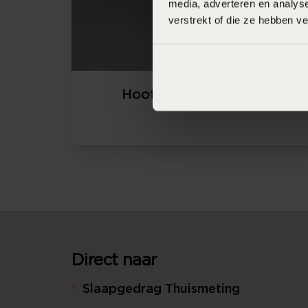
media, adverteren en analys
verstrekt of die ze hebben v
Hoofdbord "Peking"
Direct naar
Slaapgedrag Thuismeting