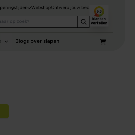
peningstijden
Webshop
Ontwerp jouw bed
9,5
klanten
vertellen
s
Blogs over slapen
Winkelwagen