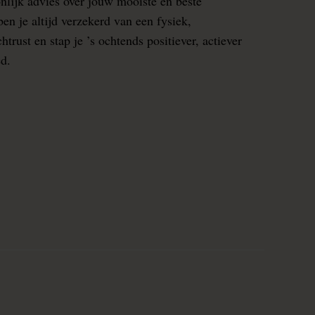
nlijk advies over jouw mooiste en beste
en je altijd verzekerd van een fysiek,
rust en stap je ’s ochtends positiever, actiever
ed.