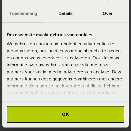
Toestemming
Details
Over
Artikelnummer
8718471093668
Deze website maakt gebruik van cookies
Afmeting
We gebruiken cookies om content en advertenties te
Hoofdkussen (60x70) (60 x 70 cm)
personaliseren, om functies voor social media te bieden
Wasinstructie
en om ons websiteverkeer te analyseren. Ook delen we
informatie over uw gebruik van onze site met onze
Wasbaar en ook geschikt voor de wasdroger
partners voor social media, adverteren en analyse. Deze
Seizoen
partners kunnen deze gegevens combineren met andere
informatie die u aan ze heeft verstrekt of die ze hebben
Never Out of Stock (Vaste collectie)
verzameld op basis van uw gebruik van hun services.
OK