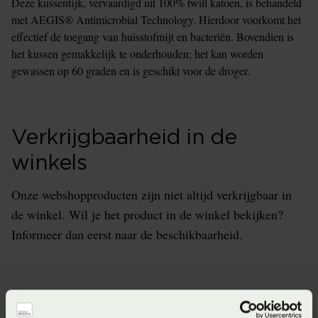
Deze kussentijk, vervaardigd uit 100% twill katoen, is behandeld
met AEGIS® Antimicrobial Technology. Hierdoor voorkomt het
effectief de toegang van huisstofmijt en bacteriën. Bovendien is
het kussen gemakkelijk te onderhouden; het kan worden
gewassen op 60 graden en is geschikt voor de droger.
Verkrijgbaarheid in de
winkels
Onze webshopproducten zijn niet altijd verkrijgbaar in
de winkel. Wil je het product in de winkel bekijken?
Informeer dan eerst naar de beschikbaarheid.
Specificaties