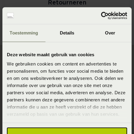
Retourneren
Webshop bestellingen
Toestemming
Details
Over
Deze website maakt gebruik van cookies
We gebruiken cookies om content en advertenties te
Direct naar
personaliseren, om functies voor social media te bieden
en om ons websiteverkeer te analyseren. Ook delen we
Slaapgedrag Thuismeting
informatie over uw gebruik van onze site met onze
SlaapKwaliteit Score™
partners voor social media, adverteren en analyse. Deze
partners kunnen deze gegevens combineren met andere
Winkels
informatie die u aan ze heeft verstrekt of die ze hebben
Assortiment
verzameld op basis van uw gebruik van hun services.
Ontwerp jouw bed in 3D!
Slaapfysio