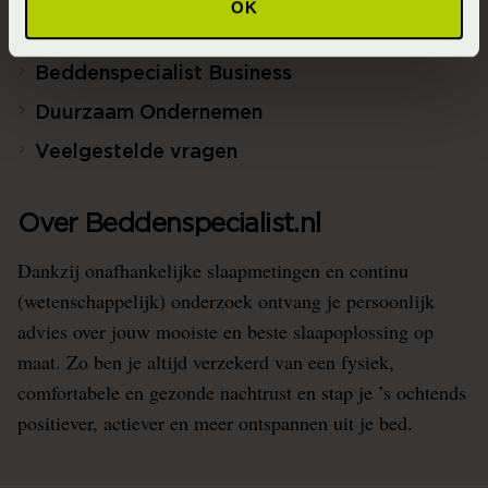
OK
Blogs over slapen
Beddenspecialist Business
Duurzaam Ondernemen
Veelgestelde vragen
Over Beddenspecialist.nl
Dankzij onafhankelijke slaapmetingen en continu
(wetenschappelijk) onderzoek ontvang je persoonlijk
advies over jouw mooiste en beste slaapoplossing op
maat. Zo ben je altijd verzekerd van een fysiek,
comfortabele en gezonde nachtrust en stap je ’s ochtends
positiever, actiever en meer ontspannen uit je bed.