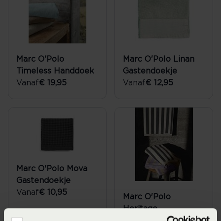
Marc O'Polo
Marc O'Polo Linan
Timeless Handdoek
Gastendoekje
Vanaf
€ 19,95
Vanaf
€ 12,95
Marc O'Polo Mova
Gastendoekje
Vanaf
€ 10,95
Marc O'Polo
Heritage
Gastendoek