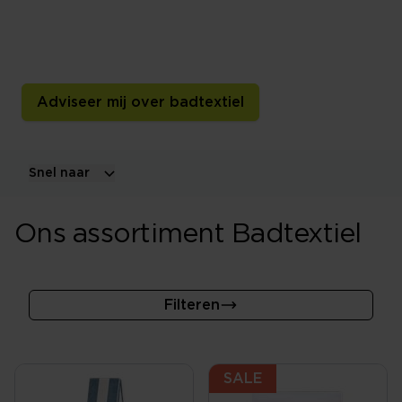
Ontdek handdoeken, badlakens, gastendoekjes,
washandjes, badmatten en badjassen in verschillende
materialen, maten, kleuren en gewichten.
Adviseer mij over badtextiel
Snel naar
Ons assortiment Badtextiel
Filteren
SALE