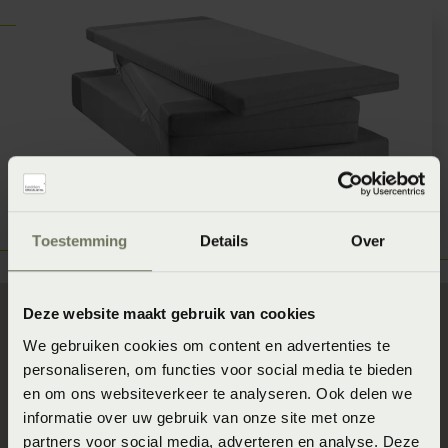
Toestemming
Details
Over
Deze website maakt gebruik van cookies
We gebruiken cookies om content en advertenties te
Ontdek jouw Slaapgedrag!
personaliseren, om functies voor social media te bieden
en om ons websiteverkeer te analyseren. Ook delen we
Wil je weten welke matrassen voor jou het beste zijn,
informatie over uw gebruik van onze site met onze
maak dan gebruik van onze Meetbaar Beter Liggen
partners voor social media, adverteren en analyse. Deze