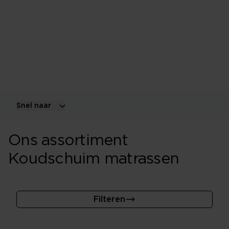
Een koudschuimmatras heeft een kern van
veerkrachtig polyurethaanschuim met een open
celstructuur. Het liggevoel en de kwaliteit worden
vooral bepaald door de schuimdichtheid, veerkracht,
profilering en gebruikte comfortlagen.
Snel naar
Ons assortiment
Koudschuim matrassen
Filteren