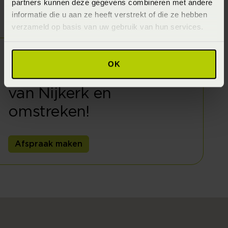
partners kunnen deze gegevens combineren met andere
informatie die u aan ze heeft verstrekt of die ze hebben
verzameld op basis van uw gebruik van hun services.
Welkom bij
Beddenspecialist Frans
OK
Poorter. De ligexpert
van Nijkerk en
omstreken!
Afspraak maken