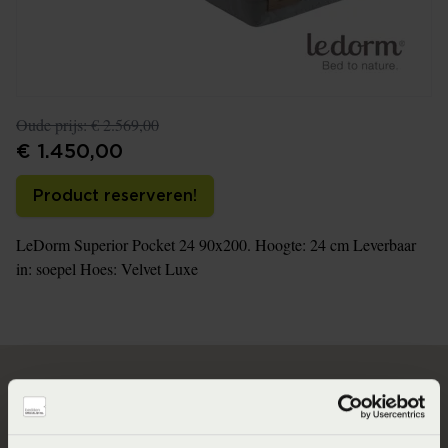
Oude prijs:
€ 2.569,00
€ 1.450,00
Product reserveren!
LeDorm Superior Pocket 24 90x200. Hoogte: 24 cm Leverbaar
in: soepel Hoes: Velvet Luxe
Direct naar