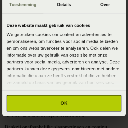
Slaapgedrag Thuismeting
Toestemming
Details
Over
SlaapKwaliteit Score™
Winkels
Deze website maakt gebruik van cookies
Assortiment
We gebruiken cookies om content en advertenties te
personaliseren, om functies voor social media te bieden
Ontwerp jouw bed in 3D!
en om ons websiteverkeer te analyseren. Ook delen we
Slaapfysio
informatie over uw gebruik van onze site met onze
partners voor social media, adverteren en analyse. Deze
Blogs over slapen
partners kunnen deze gegevens combineren met andere
Beddenspecialist Business
informatie die u aan ze heeft verstrekt of die ze hebben
verzameld op basis van uw gebruik van hun services.
Duurzaam Ondernemen
Veelgestelde vragen
OK
Over Beddenspecialist.nl
Dankzij onafhankelijke slaapmetingen en continu