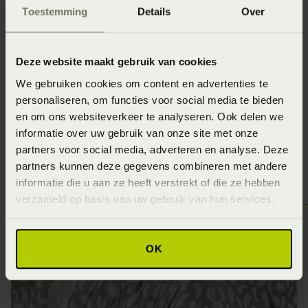
Toestemming
Details
Over
De collectie van Dommelin is heel breed. Ze hebben
verschillende soorten beddengoed in hun assortiment.
Zoals moltons, hoeslakens, dekbedovertrekken, spreien
Deze website maakt gebruik van cookies
en diversen andere artikelen. Uniek aan de collectie is de
We gebruiken cookies om content en advertenties te
verscheidenheid aan kwaliteit binnen de producten. Zo
personaliseren, om functies voor social media te bieden
kan je kiezen voor een dunner of dikker materiaal in de
en om ons websiteverkeer te analyseren. Ook delen we
informatie over uw gebruik van onze site met onze
maat die jij wenst.
partners voor social media, adverteren en analyse. Deze
partners kunnen deze gegevens combineren met andere
informatie die u aan ze heeft verstrekt of die ze hebben
verzameld op basis van uw gebruik van hun services.
OK