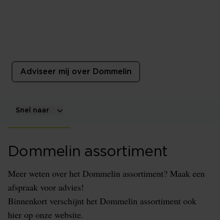
Dommelin
Dommelin staat bekend om het hoogwaardige
beddengoed. Waaronder hoeslakens, moltons en
overtrekken.
Adviseer mij over Dommelin
Snel naar
Dommelin assortiment
Meer weten over het Dommelin assortiment? Maak een
afspraak voor advies!
Binnenkort verschijnt het Dommelin assortiment ook
hier op onze website.