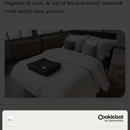
Ongeacht de maat, de stijl of het soort textiel, maatwerk
wordt hierbij zeker geleverd.
Brede collectie