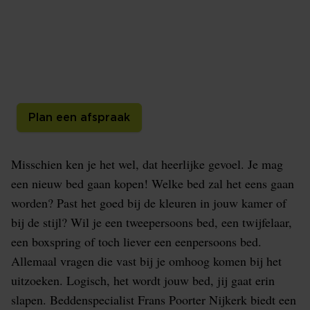
Beddenspecialist Frans Poorter in Nijkerk heeft een
groot assortiment aan bedden in zijn collectie. De
bedden, van verschillende hoogwaardige merken,
passen bij iedere stijl. Je bent van harte welkom in
onze winkel in Nijkerk.
Plan een afspraak
Misschien ken je het wel, dat heerlijke gevoel. Je mag
een nieuw bed gaan kopen! Welke bed zal het eens gaan
worden? Past het goed bij de kleuren in jouw kamer of
bij de stijl? Wil je een tweepersoons bed, een twijfelaar,
een boxspring of toch liever een eenpersoons bed.
Allemaal vragen die vast bij je omhoog komen bij het
uitzoeken. Logisch, het wordt jouw bed, jij gaat erin
slapen. Beddenspecialist Frans Poorter Nijkerk biedt een