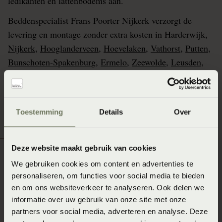
ledikanten en lattenbodems aan.
Beddenspecialist Frans Poorter Nijkerk verzorgt de
levering en montage zonder extra kosten in Harderwijk,
Nijkerk
,
Hooglanderveen
,
Hoevelaken
,
Vathorst
,
Putten
,
Bunschoten-Spakenburg
,
Ermelo
,
Zeewolde
,
Leusden
,
Baarn
,
Soest
,
Bussum
,
Laren
en omgeving om jou
volledig te ontzorgen.
Toestemming
Details
Over
Deze website maakt gebruik van cookies
We gebruiken cookies om content en advertenties te
personaliseren, om functies voor social media te bieden
en om ons websiteverkeer te analyseren. Ook delen we
informatie over uw gebruik van onze site met onze
partners voor social media, adverteren en analyse. Deze