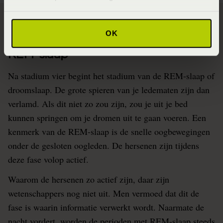
OK
REM-slaap
Na stadium vier begint het stadium van de REM-slaap of
droomslaap. De grote spieren van je ledematen zijn dan
verlamd. Als dit niet zo zou zijn, zou je uit je bed
kunnen springen om je dromen uit te gaan voeren. Een
kenmerk van de REM-slaap is de snelle oogbewegingen
onder de gesloten oogleden. De hersenen zijn tijdens
deze fase volop actief.
Waarom de hersenen zo actief zijn, daar zijn
wetenschappers nog niet uit. Men vermoed dat dit de
fase is waarin informatie verwerkt wordt. Naarmate de
nacht vordert, worden de perioden met REM-slaap steeds