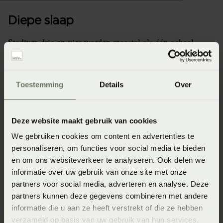
Diepe slaap
Stadium drie en vier worden meestal als één geheel
beschouwd. In deze fase ben je erg ontspannen en
moeilijk wakker te krijgen. Je ademhaling is diep en je
hartslag is langzaam en regelmatig.
Toestemming
Details
Over
Tijdens het begin van de nacht duurt deze fase erg lang.
Maar in de volgende cycli duurt deze fase steeds korter.
Deze website maakt gebruik van cookies
Er komen groeihormonen vrij, je lichaam herstelt zich en
We gebruiken cookies om content en advertenties te
doet nieuwe kracht op.
personaliseren, om functies voor social media te bieden
Naarmate je ouder wordt, duren deze diepe slaapfasen
en om ons websiteverkeer te analyseren. Ook delen we
steeds korter. Je zult daardoor merken dat slapen lang
informatie over uw gebruik van onze site met onze
partners voor social media, adverteren en analyse. Deze
niet zo verfrissend werkt als voorheen.
partners kunnen deze gegevens combineren met andere
informatie die u aan ze heeft verstrekt of die ze hebben
verzameld op basis van uw gebruik van hun services.