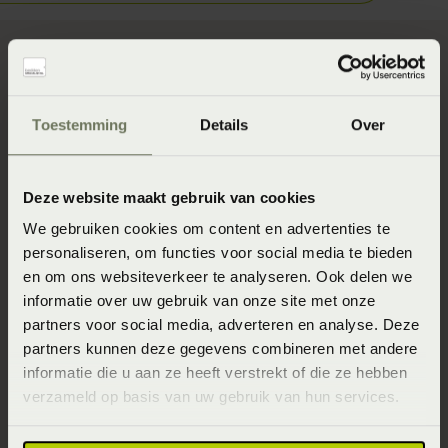
Huisdieren
Toestemming
Details
Over
Vermijd huisdieren uit de slaapkamer. De vacht die zij
verliezen is een sterke uitlokker van allergie aanvallen.
Deze website maakt gebruik van cookies
Gelukkig slapen de meeste huisdieren netjes op hun
We gebruiken cookies om content en advertenties te
eigen plek in huis.
personaliseren, om functies voor social media te bieden
en om ons websiteverkeer te analyseren. Ook delen we
Hygiëne
informatie over uw gebruik van onze site met onze
partners voor social media, adverteren en analyse. Deze
Pollen kunnen op verschillende manieren het huis
partners kunnen deze gegevens combineren met andere
betreden, zoals in kleding, haar, etc.
informatie die u aan ze heeft verstrekt of die ze hebben
verzameld op basis van uw gebruik van hun services.
Voor het slapengaan is douchen een echte must om met
een schone pyjama het bed in te duiken. Was daarnaast