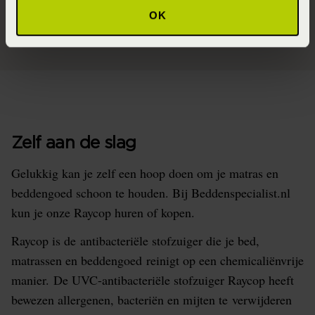
zorgvuldig je kleding en hetbedtextiel
OK
Zelf aan de slag
Gelukkig kan je zelf een hoop doen om je matras en
beddengoed schoon te houden. Bij Beddenspecialist.nl
kun je onze Raycop huren of kopen.
Raycop is de antibacteriële stofzuiger die je bed,
matrassen en beddengoed reinigt op een chemicaliënvrije
manier. De UVC-antibacteriële stofzuiger Raycop heeft
bewezen allergenen, bacteriën en mijten te verwijderen