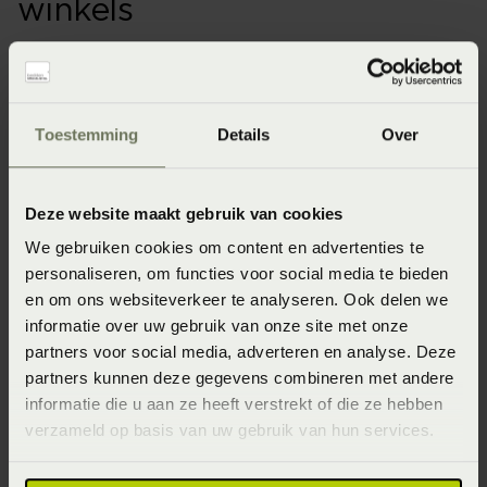
winkels
Onze webshopproducten zijn niet altijd verkrijgbaar in
de winkel. Wil je het product in de winkel bekijken?
Informeer dan eerst naar de beschikbaarheid.
Toestemming
Details
Over
Deze website maakt gebruik van cookies
Specificaties
We gebruiken cookies om content en advertenties te
personaliseren, om functies voor social media te bieden
en om ons websiteverkeer te analyseren. Ook delen we
Artikelnummer
informatie over uw gebruik van onze site met onze
8715944513579
partners voor social media, adverteren en analyse. Deze
partners kunnen deze gegevens combineren met andere
Materiaal
informatie die u aan ze heeft verstrekt of die ze hebben
100% polyester (Polyester)
verzameld op basis van uw gebruik van hun services.
Wasinstructie