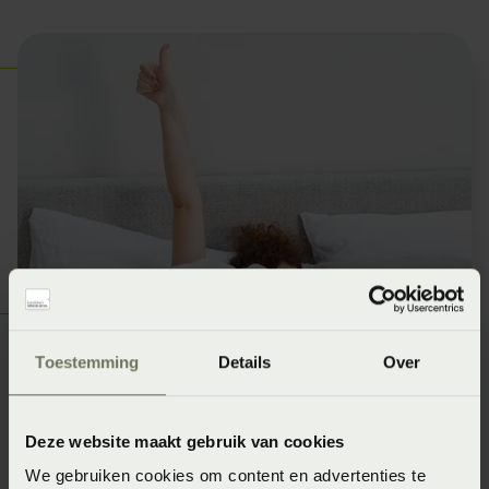
Waarom dit onderzoek
Toestemming
Details
Over
uniek is in Nederland
Deze website maakt gebruik van cookies
Veel matrassen worden getest op:
We gebruiken cookies om content en advertenties te