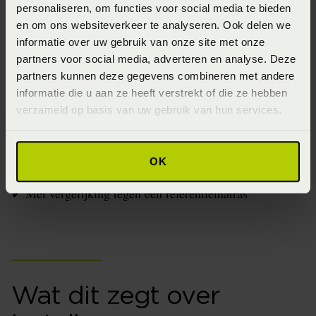
Drukverdeling
personaliseren, om functies voor social media te bieden
en om ons websiteverkeer te analyseren. Ook delen we
Materiaaleigenschappen
informatie over uw gebruik van onze site met onze
Duurzaamheid
partners voor social media, adverteren en analyse. Deze
partners kunnen deze gegevens combineren met andere
Maar dit onderzoek testte:
informatie die u aan ze heeft verstrekt of die ze hebben
verzameld op basis van uw gebruik van hun services.
✔ Echte mensen met klachten
✔ In hun eigen thuissituatie
✔ Met objectieve sensormeting
OK
✔ Met statistische toetsing
✔ Met vergelijking tegen een referentiematras
Wat dit zegt over