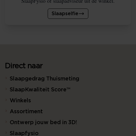
SlaapFysio of slaapadviseur uit de winkel.
Slaapselfie
Direct naar
Slaapgedrag Thuismeting
SlaapKwaliteit Score™
Winkels
Assortiment
Ontwerp jouw bed in 3D!
Slaapfysio