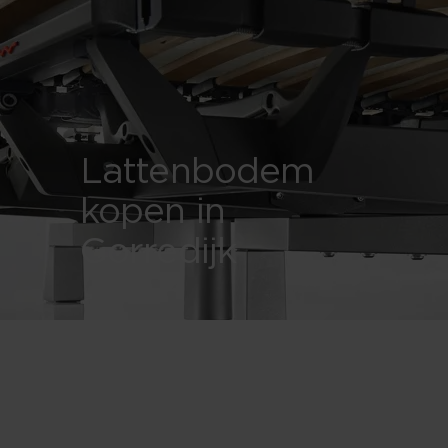
Lattenbodem
kopen in
Gorredijk