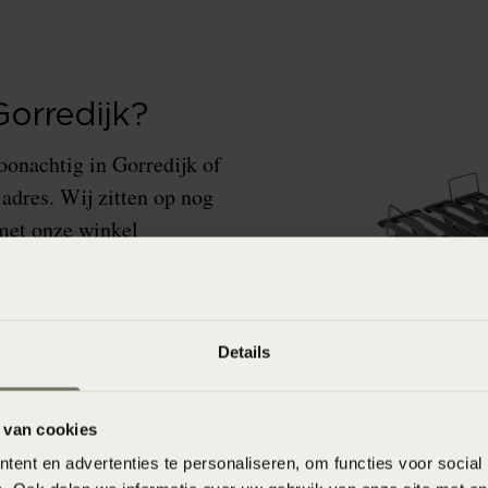
orredijk?
oonachtig in Gorredijk of
 adres. Wij zitten op nog
met onze winkel
veen en bieden de beste
Details
 van cookies
ent en advertenties te personaliseren, om functies voor social