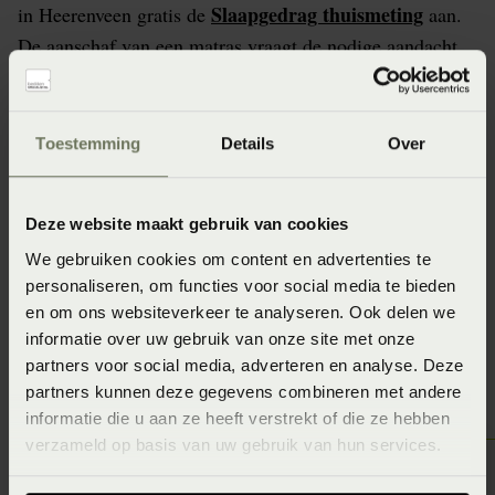
Slaapgedrag thuismeting
in Heerenveen gratis de
aan.
De aanschaf van een matras vraagt de nodige aandacht
en dat is meer dan terecht. Een matras is heel
persoonsgebonden. Beddenspecialist Bedderie de Boer
Heerenveen staat daarom voor je klaar om er samen met
Toestemming
Details
Over
jou achter te komen welk matras het beste bij jou past.
Geen idee? Doe nu de gratis slaapanalyse bij
Deze website maakt gebruik van cookies
Beddenspecialist Bedderie de Boer Heerenveen?
We gebruiken cookies om content en advertenties te
personaliseren, om functies voor social media te bieden
en om ons websiteverkeer te analyseren. Ook delen we
informatie over uw gebruik van onze site met onze
Vraag de Slaapgedrag Thuismeting aan
partners voor social media, adverteren en analyse. Deze
partners kunnen deze gegevens combineren met andere
informatie die u aan ze heeft verstrekt of die ze hebben
verzameld op basis van uw gebruik van hun services.