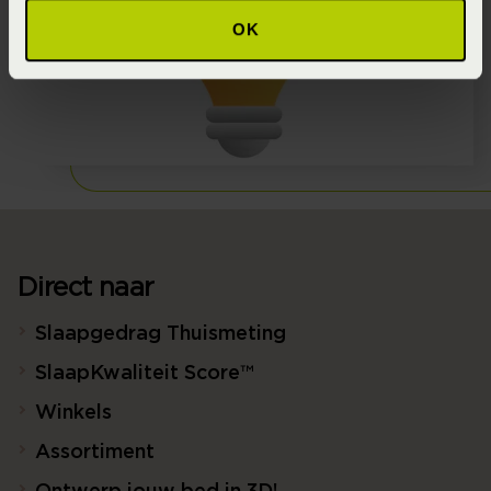
OK
Direct naar
Slaapgedrag Thuismeting
SlaapKwaliteit Score™
Winkels
Assortiment