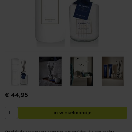
€ 44,95
in winkelmandje
Ontdek de aangename geur van geurstokjes, die een zachte,