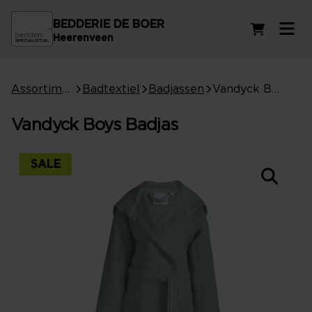
BEDDERIE DE BOER
Winkelwag
Heerenveen
Assortiment
Badtextiel
Badjassen
Vandyck Boys Badjas
Vandyck Boys Badjas
SALE