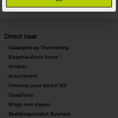
Direct naar
Slaapgedrag Thuismeting
SlaapKwaliteit Score™
Winkels
Assortiment
Ontwerp jouw bed in 3D!
Slaapfysio
Blogs over slapen
Beddenspecialist Business