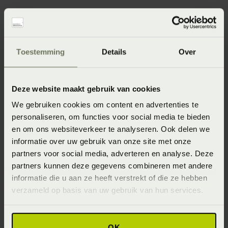
Specificaties
Toestemming
Details
Over
Artikelnummer
8718471363730
Deze website maakt gebruik van cookies
We gebruiken cookies om content en advertenties te
Wasinstructie
personaliseren, om functies voor social media te bieden
Het is aan te bevelen om deze badjas te wassen op maximaal
en om ons websiteverkeer te analyseren. Ook delen we
40°C. Was binnenstebuiten zodat de kleuren mooi blijven en
informatie over uw gebruik van onze site met onze
je zo lang mogelijk van de badjas kunt genieten. De badjas
partners voor social media, adverteren en analyse. Deze
kan op lage temperatuur gedroogd worden in de droger. Haal
het direct uit zodat het zo min mogelijk kreukt. Bij voorkeur
partners kunnen deze gegevens combineren met andere
niet strijken.
informatie die u aan ze heeft verstrekt of die ze hebben
verzameld op basis van uw gebruik van hun services.
Materiaal
85% katoen 15% bamboe (Katoen)
OK